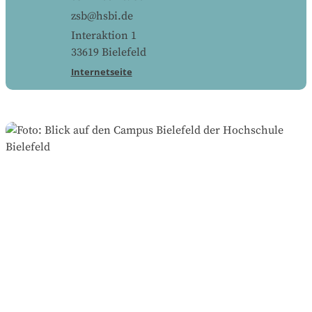
zsb@hsbi.de
Interaktion 1
33619
Bielefeld
Internetseite