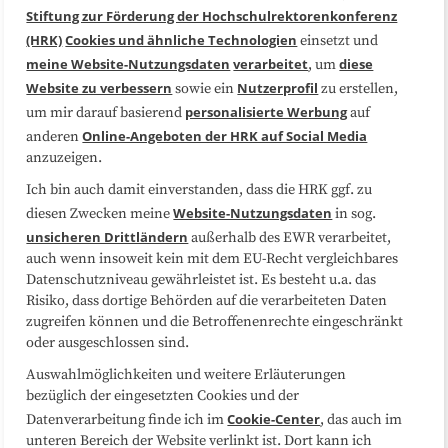
Stiftung zur Förderung der Hochschulrektorenkonferenz
(HRK)
Cookies und ähnliche Technologien
einsetzt und
Medienarbeit
Kooperationen
meine Website-Nutzungsdaten
verarbeitet
diese
, um
Website zu verbessern
Nutzerprofil
sowie ein
zu erstellen,
Datenschutzerklärung
Impressum
personalisierte Werbung
um mir darauf basierend
auf
Online-Angeboten der HRK auf Social Media
anderen
anzuzeigen.
Sitemap
Cookie-Center
Ich bin auch damit einverstanden, dass die HRK ggf. zu
Website-Nutzungsdaten
diesen Zwecken meine
in sog.
Folgen Sie uns
unsicheren Drittländern
außerhalb des EWR verarbeitet,
auch wenn insoweit kein mit dem EU-Recht vergleichbares
Datenschutzniveau gewährleistet ist. Es besteht u.a. das
Risiko, dass dortige Behörden auf die verarbeiteten Daten
zugreifen können und die Betroffenenrechte eingeschränkt
oder ausgeschlossen sind.
Auswahlmöglichkeiten und weitere Erläuterungen
bezüglich der eingesetzten Cookies und der
Cookie-Center
Datenverarbeitung finde ich im
, das auch im
unteren Bereich der Website verlinkt ist. Dort kann ich