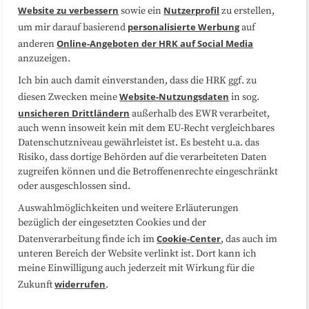
Website zu verbessern
Nutzerprofil
sowie ein
zu erstellen,
Datenschutzerklärung
Impressum
personalisierte Werbung
um mir darauf basierend
auf
Online-Angeboten der HRK auf Social Media
anderen
anzuzeigen.
Sitemap
Cookie-Center
Ich bin auch damit einverstanden, dass die HRK ggf. zu
Website-Nutzungsdaten
diesen Zwecken meine
in sog.
Folgen Sie uns
unsicheren Drittländern
außerhalb des EWR verarbeitet,
auch wenn insoweit kein mit dem EU-Recht vergleichbares
Datenschutzniveau gewährleistet ist. Es besteht u.a. das
Risiko, dass dortige Behörden auf die verarbeiteten Daten
zugreifen können und die Betroffenenrechte eingeschränkt
oder ausgeschlossen sind.
Auswahlmöglichkeiten und weitere Erläuterungen
bezüglich der eingesetzten Cookies und der
Cookie-Center
Datenverarbeitung finde ich im
, das auch im
unteren Bereich der Website verlinkt ist. Dort kann ich
meine Einwilligung auch jederzeit mit Wirkung für die
widerrufen
Zukunft
.