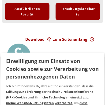
Ausführliches
Forschungslandkar
Porträt
te
Download
zum Seitenanfang
Einwilligung zum Einsatz von
Cookies sowie zur Verarbeitung von
personenbezogenen Daten
Ich bin mindestens 16 Jahre alt und einverstanden, dass die
Über uns
FAQ
Stiftung zur Förderung der Hochschulrektorenkonferenz
(HRK)
Cookies und ähnliche Technologien
einsetzt und
Medienarbeit
Kooperationen
meine Website-Nutzungsdaten
verarbeitet
diese
, um