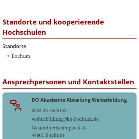
Standorte und kooperierende
Hochschulen
Standorte
Bochum
Ansprechpersonen und Kontaktstellen
BO Akademie Abteilung Weiterbildung
0234 36186-6150
weiterbildung@hs-bochum.de
Gesundheitscampus 6‒8
44801
Bochum