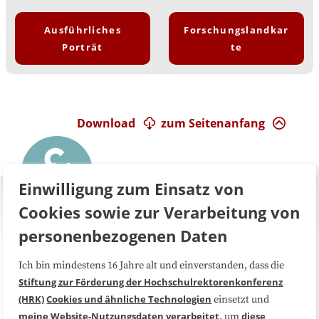
Ausführliches
Forschungslandkar
Porträt
te
Download
zum Seitenanfang
Einwilligung zum Einsatz von
Cookies sowie zur Verarbeitung von
personenbezogenen Daten
Ich bin mindestens 16 Jahre alt und einverstanden, dass die
Über uns
FAQ
Stiftung zur Förderung der Hochschulrektorenkonferenz
(HRK)
Cookies und ähnliche Technologien
einsetzt und
Medienarbeit
Kooperationen
meine Website-Nutzungsdaten
verarbeitet
diese
, um