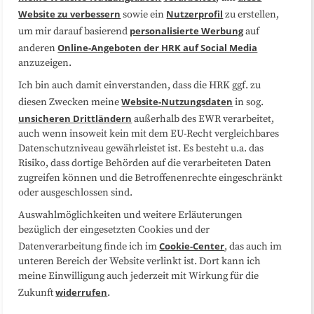
Website zu verbessern
Nutzerprofil
sowie ein
zu erstellen,
Datenschutzerklärung
Impressum
personalisierte Werbung
um mir darauf basierend
auf
Online-Angeboten der HRK auf Social Media
anderen
anzuzeigen.
Sitemap
Cookie-Center
Ich bin auch damit einverstanden, dass die HRK ggf. zu
Website-Nutzungsdaten
diesen Zwecken meine
in sog.
Folgen Sie uns
unsicheren Drittländern
außerhalb des EWR verarbeitet,
auch wenn insoweit kein mit dem EU-Recht vergleichbares
Datenschutzniveau gewährleistet ist. Es besteht u.a. das
Risiko, dass dortige Behörden auf die verarbeiteten Daten
zugreifen können und die Betroffenenrechte eingeschränkt
oder ausgeschlossen sind.
Auswahlmöglichkeiten und weitere Erläuterungen
bezüglich der eingesetzten Cookies und der
Cookie-Center
Datenverarbeitung finde ich im
, das auch im
unteren Bereich der Website verlinkt ist. Dort kann ich
meine Einwilligung auch jederzeit mit Wirkung für die
widerrufen
Zukunft
.