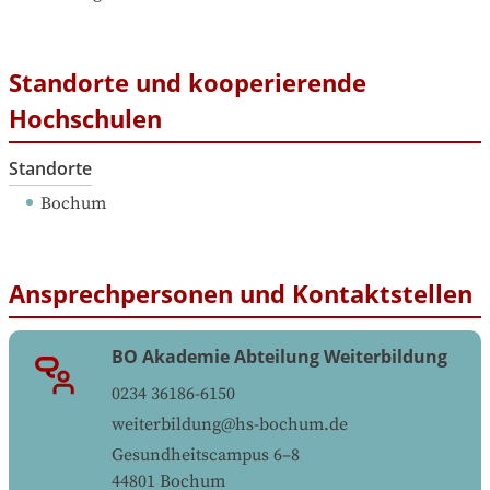
Standorte und kooperierende
Hochschulen
Standorte
Bochum
Ansprechpersonen und Kontaktstellen
BO Akademie Abteilung Weiterbildung
0234 36186-6150
weiterbildung@hs-bochum.de
Gesundheitscampus 6‒8
44801
Bochum