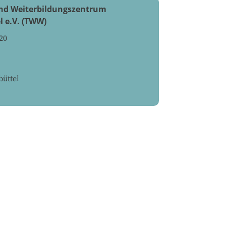
und Weiterbildungszentrum
l e.V. (TWW)
20
üttel