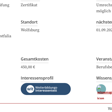
üfung
Zertifikat
Umrechn
möglich
Standort
nächste
Wolfsburg
01.09.20
tfalia
Gesamtkosten
Veranst
450,00 €
Berufsbe
Interessensprofil
Wissen
We