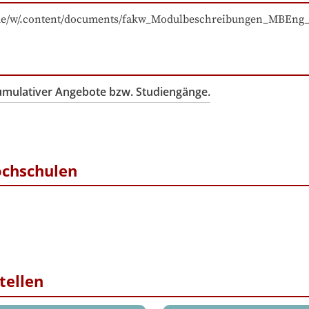
ms/de/w/.content/documents/fakw_Modulbeschreibungen_MBEng
kumulativer Angebote bzw. Studiengänge.
ochschulen
tellen