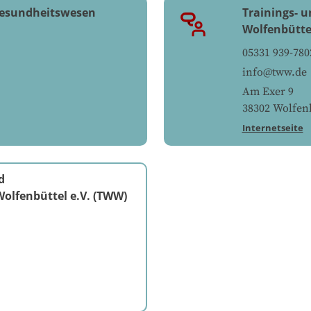
Gesundheitswesen
Trainings- 
Wolfenbütte
05331 939-780
info@tww.de
Am Exer 9
38302
Wolfenb
Internetseite
d
olfenbüttel e.V. (TWW)