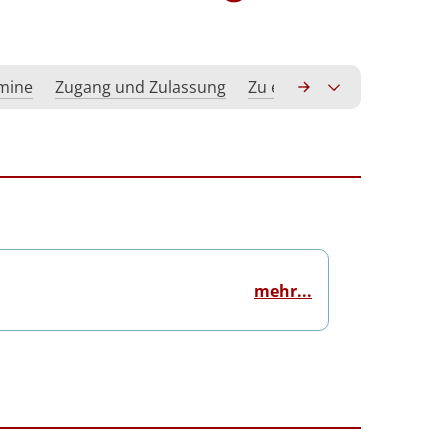
rmine
Zugang und Zulassung
Zu erwerbende Kompeten
mehr...