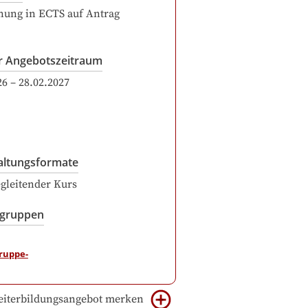
ung in ECTS auf Antrag
r Angebotszeitraum
26
–
28.02.2027
altungsformate
gleitender Kurs
sgruppen
iterbildungsangebot merken