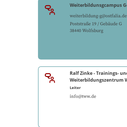
Weiterbildunsgcampus 
weiterbildung-g@ostfalia.de
Poststraße 19 / Gebäude G
38440
Wolfsburg
Ralf Zinke
-
Trainings- un
Weiterbildungszentrum W
Leiter
info@tww.de