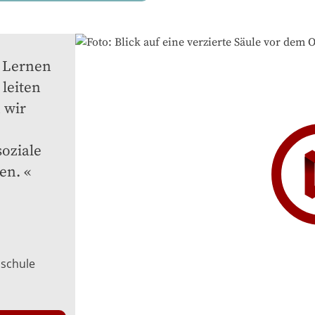
 Lernen 
eiten 
wir 
oziale 
en.
hschule