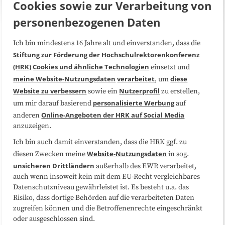
Cookies sowie zur Verarbeitung von
personenbezogenen Daten
Über uns
FAQ
Ich bin mindestens 16 Jahre alt und einverstanden, dass die
Stiftung zur Förderung der Hochschulrektorenkonferenz
(HRK)
Cookies und ähnliche Technologien
einsetzt und
Medienarbeit
Kooperationen
meine Website-Nutzungsdaten
verarbeitet
diese
, um
Website zu verbessern
Nutzerprofil
sowie ein
zu erstellen,
Datenschutzerklärung
Impressum
personalisierte Werbung
um mir darauf basierend
auf
Online-Angeboten der HRK auf Social Media
anderen
Sitemap
Cookie-Center
anzuzeigen.
Ich bin auch damit einverstanden, dass die HRK ggf. zu
Folgen Sie uns
Website-Nutzungsdaten
diesen Zwecken meine
in sog.
unsicheren Drittländern
außerhalb des EWR verarbeitet,
auch wenn insoweit kein mit dem EU-Recht vergleichbares
Datenschutzniveau gewährleistet ist. Es besteht u.a. das
Risiko, dass dortige Behörden auf die verarbeiteten Daten
zugreifen können und die Betroffenenrechte eingeschränkt
oder ausgeschlossen sind.