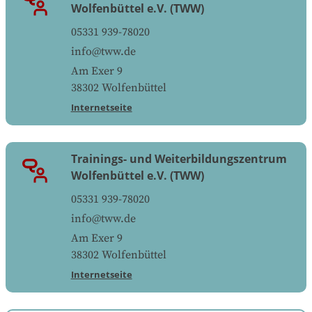
Wolfenbüttel e.V. (TWW)
05331 939-78020
info@tww.de
Am Exer 9
38302
Wolfenbüttel
Internetseite
Trainings- und Weiterbildungszentrum
Wolfenbüttel e.V. (TWW)
05331 939-78020
info@tww.de
Am Exer 9
38302
Wolfenbüttel
Internetseite