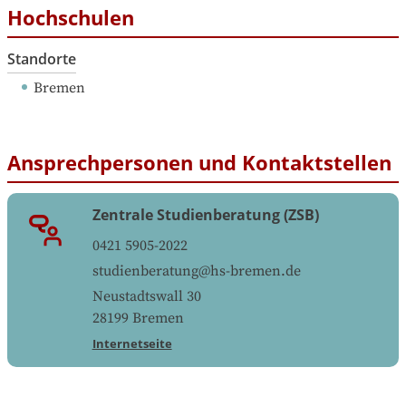
Hochschulen
Standorte
Bremen
Ansprechpersonen und Kontaktstellen
Zentrale Studienberatung (ZSB)
0421 5905-2022
studienberatung@hs-bremen.de
Neustadtswall 30
28199
Bremen
Internetseite