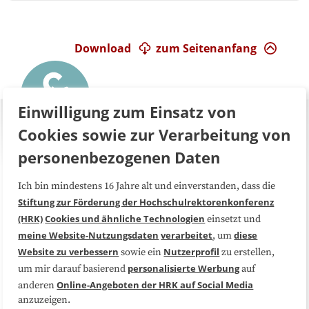
Download
zum Seitenanfang
Einwilligung zum Einsatz von
Cookies sowie zur Verarbeitung von
personenbezogenen Daten
Ich bin mindestens 16 Jahre alt und einverstanden, dass die
Über uns
FAQ
Stiftung zur Förderung der Hochschulrektorenkonferenz
(HRK)
Cookies und ähnliche Technologien
einsetzt und
Medienarbeit
Kooperationen
meine Website-Nutzungsdaten
verarbeitet
diese
, um
Website zu verbessern
Nutzerprofil
sowie ein
zu erstellen,
Datenschutzerklärung
Impressum
personalisierte Werbung
um mir darauf basierend
auf
Online-Angeboten der HRK auf Social Media
anderen
anzuzeigen.
Sitemap
Cookie-Center