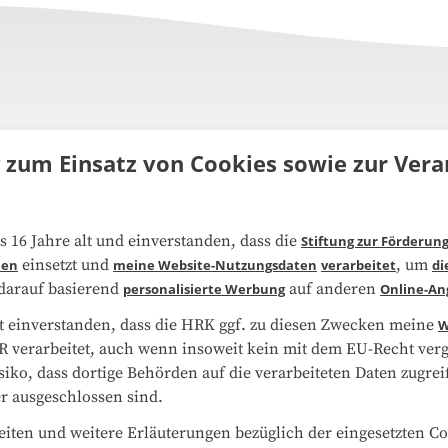
g zum Einsatz von Cookies sowie zur Ve
uns
FAQ
s 16 Jahre alt und einverstanden, dass die
Stiftung zur Förderun
narbeit
Kooperationen
einsetzt und
, um
ien
meine Website-Nutzungsdaten
verarbeitet
di
 darauf basierend
auf anderen
personalisierte Werbung
Online-An
schutzerklärung
Impressum
t einverstanden, dass die HRK ggf. zu diesen Zwecken meine
W
 verarbeitet, auch wenn insoweit kein mit dem EU-Recht vergl
ap
Cookie-Center
isiko, dass dortige Behörden auf die verarbeiteten Daten zugr
r ausgeschlossen sind.
ten und weitere Erläuterungen bezüglich der eingesetzten Co