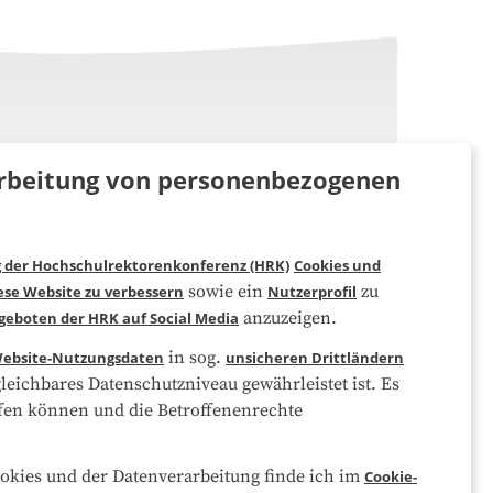
rarbeitung von personenbezogenen
Folgen Sie uns
g der Hochschulrektorenkonferenz (HRK)
Cookies und
sowie ein
zu
ese Website zu verbessern
Nutzerprofil
anzuzeigen.
geboten der HRK auf Social Media
in sog.
ebsite-Nutzungsdaten
unsicheren Drittländern
eichbares Datenschutzniveau gewährleistet ist. Es
eifen können und die Betroffenenrechte
okies und der Datenverarbeitung finde ich im
Cookie-