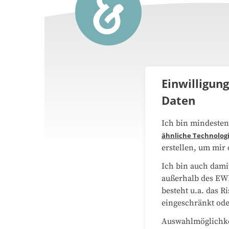
Einwilligun
Daten
Über 
Ich bin mindesten
Medie
ähnliche Technolog
erstellen, um mir
Daten
Ich bin auch dami
außerhalb des EWR
Sitem
besteht u.a. das R
eingeschränkt ode
Auswahlmöglichkei