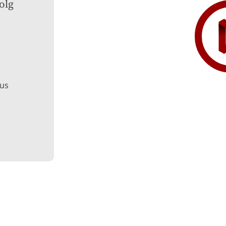
lg 
ius