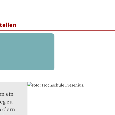
tellen
n ein 
g zu 
ordern 