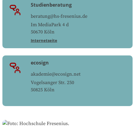
Studienberatung
beratung@hs-fresenius.de
Im MediaPark 4 d
50670
Köln
Internetseite
ecosign
akademie@ecosign.net
Vogelsanger Str. 250
50825
Köln