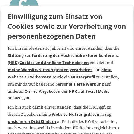
Einwilligung zum Einsatz von
Cookies sowie zur Verarbeitung von
personenbezogenen Daten
Ich bin mindestens 16 Jahre alt und einverstanden, dass die
Über uns
FAQ
Stiftung zur Förderung der Hochschulrektorenkonferenz
(HRK)
Cookies und ähnliche Technologien
einsetzt und
Medienarbeit
Kooperationen
meine Website-Nutzungsdaten
verarbeitet
diese
, um
Website zu verbessern
Nutzerprofil
sowie ein
zu erstellen,
Datenschutzerklärung
Impressum
personalisierte Werbung
um mir darauf basierend
auf
Online-Angeboten der HRK auf Social Media
anderen
anzuzeigen.
Sitemap
Cookie-Center
Ich bin auch damit einverstanden, dass die HRK ggf. zu
Website-Nutzungsdaten
diesen Zwecken meine
in sog.
Folgen Sie uns
unsicheren Drittländern
außerhalb des EWR verarbeitet,
auch wenn insoweit kein mit dem EU-Recht vergleichbares