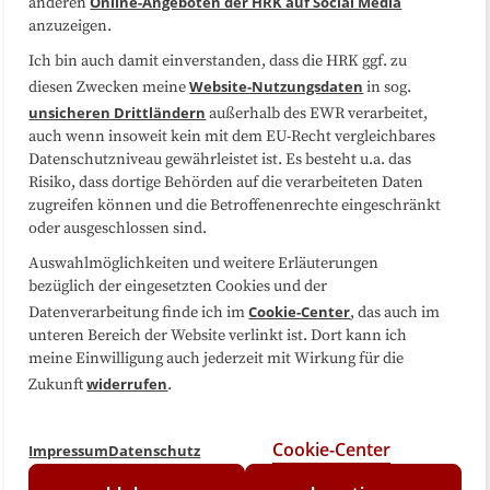
Online-Angeboten der HRK auf Social Media
anderen
anzuzeigen.
Sitemap
Cookie-Center
Ich bin auch damit einverstanden, dass die HRK ggf. zu
Website-Nutzungsdaten
diesen Zwecken meine
in sog.
Folgen Sie uns
unsicheren Drittländern
außerhalb des EWR verarbeitet,
auch wenn insoweit kein mit dem EU-Recht vergleichbares
Datenschutzniveau gewährleistet ist. Es besteht u.a. das
Risiko, dass dortige Behörden auf die verarbeiteten Daten
zugreifen können und die Betroffenenrechte eingeschränkt
oder ausgeschlossen sind.
Auswahlmöglichkeiten und weitere Erläuterungen
bezüglich der eingesetzten Cookies und der
Cookie-Center
Datenverarbeitung finde ich im
, das auch im
unteren Bereich der Website verlinkt ist. Dort kann ich
meine Einwilligung auch jederzeit mit Wirkung für die
widerrufen
Zukunft
.
Cookie-Center
Impressum
Datenschutz