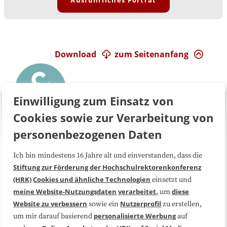
Download
zum Seitenanfang
Einwilligung zum Einsatz von
Cookies sowie zur Verarbeitung von
personenbezogenen Daten
Ich bin mindestens 16 Jahre alt und einverstanden, dass die
Über uns
FAQ
Stiftung zur Förderung der Hochschulrektorenkonferenz
(HRK)
Cookies und ähnliche Technologien
einsetzt und
Medienarbeit
Kooperationen
meine Website-Nutzungsdaten
verarbeitet
diese
, um
Website zu verbessern
Nutzerprofil
sowie ein
zu erstellen,
Datenschutzerklärung
Impressum
personalisierte Werbung
um mir darauf basierend
auf