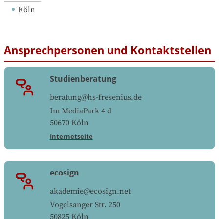
Köln
Ansprechpersonen und Kontaktstellen
Studienberatung
beratung@hs-fresenius.de
Im MediaPark 4 d
50670
Köln
Internetseite
ecosign
akademie@ecosign.net
Vogelsanger Str. 250
50825
Köln