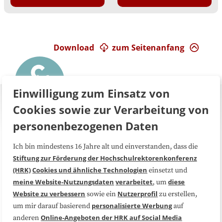
Download
zum Seitenanfang
Einwilligung zum Einsatz von
Cookies sowie zur Verarbeitung von
personenbezogenen Daten
Ich bin mindestens 16 Jahre alt und einverstanden, dass die
Über uns
FAQ
Stiftung zur Förderung der Hochschulrektorenkonferenz
(HRK)
Cookies und ähnliche Technologien
einsetzt und
Medienarbeit
Kooperationen
meine Website-Nutzungsdaten
verarbeitet
diese
, um
Website zu verbessern
Nutzerprofil
sowie ein
zu erstellen,
Datenschutzerklärung
Impressum
personalisierte Werbung
um mir darauf basierend
auf
Online-Angeboten der HRK auf Social Media
anderen