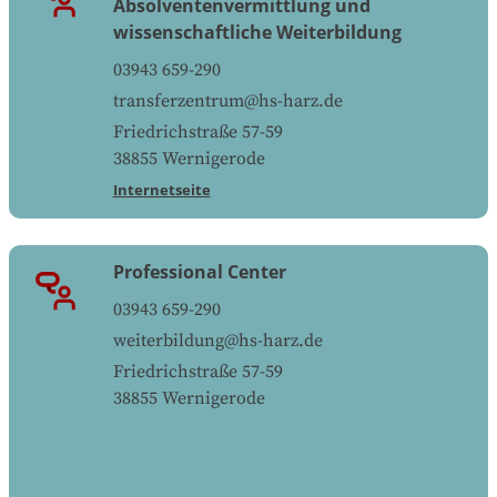
Absolventenvermittlung und
wissenschaftliche Weiterbildung
03943 659-290
transferzentrum@hs-harz.de
Friedrichstraße 57-59
38855
Wernigerode
Internetseite
Professional Center
03943 659-290
weiterbildung@hs-harz.de
Friedrichstraße 57-59
38855
Wernigerode