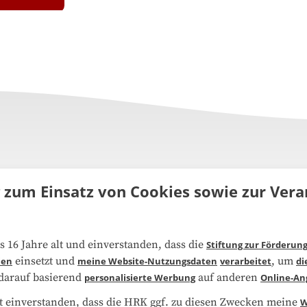
g zum Einsatz von Cookies sowie zur Ve
uns
FAQ
s 16 Jahre alt und einverstanden, dass die
Stiftung zur Förderun
einsetzt und
, um
ien
meine Website-Nutzungsdaten
verarbeitet
di
narbeit
Kooperationen
 darauf basierend
auf anderen
personalisierte Werbung
Online-An
t einverstanden, dass die HRK ggf. zu diesen Zwecken meine
W
schutzerklärung
Impressum