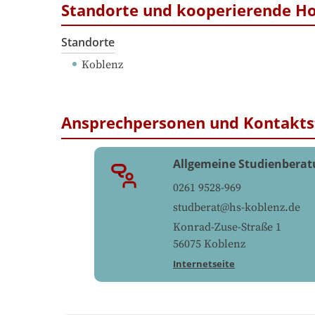
Standorte und kooperierende H
Standorte
Koblenz
Ansprechpersonen und Kontakts
Allgemeine Studienbera
0261 9528-969
studberat@hs-koblenz.de
Konrad-Zuse-Straße 1
56075
Koblenz
Internetseite