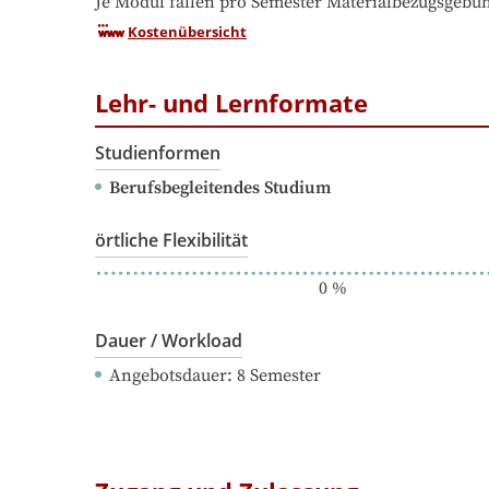
Je Modul fallen pro Semester Materialbezugsgebü
Kostenübersicht
Lehr- und Lernformate
Studienformen
Berufsbegleitendes Studium
örtliche Flexibilität
0
%
Dauer / Workload
Angebotsdauer
: 
8
Semester