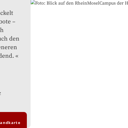
kelt 
ote – 
h 
ch den 
neren 
dend.
z
landkarte