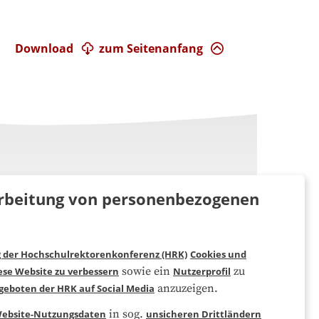
Download
zum Seitenanfang
rarbeitung von personenbezogenen
g der Hochschulrektorenkonferenz (HRK)
Cookies und
Folgen Sie uns
sowie ein
zu
ese Website zu verbessern
Nutzerprofil
anzuzeigen.
geboten der HRK auf Social Media
in sog.
ebsite-Nutzungsdaten
unsicheren Drittländern