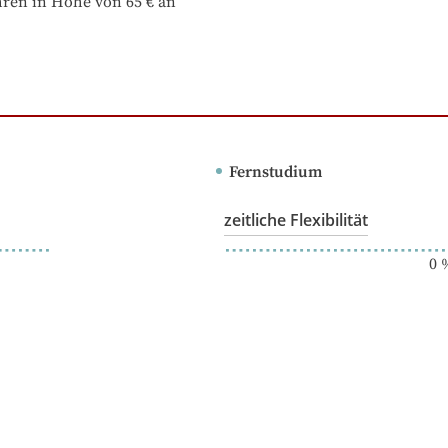
hren in Höhe von 65 € an
Fernstudium
zeitliche Flexibilität
0