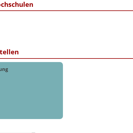
ochschulen
tellen
tung