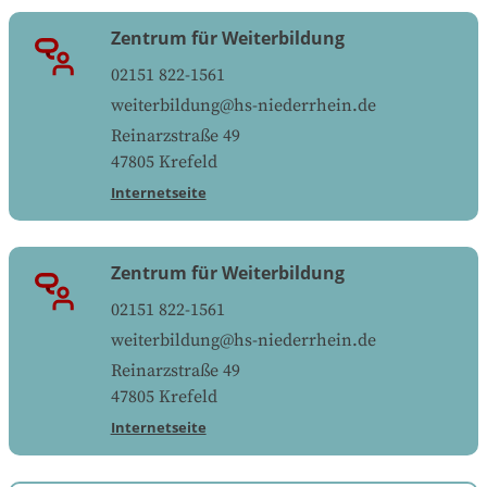
Zentrum für Weiterbildung
02151 822-1561
weiterbildung@hs-niederrhein.de
Reinarzstraße 49
47805
Krefeld
Internetseite
Zentrum für Weiterbildung
02151 822-1561
weiterbildung@hs-niederrhein.de
Reinarzstraße 49
47805
Krefeld
Internetseite