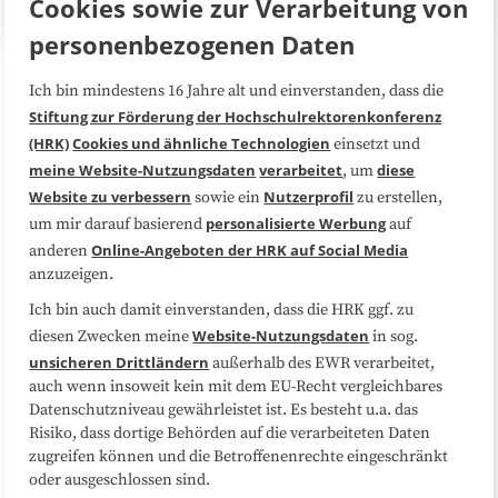
Cookies sowie zur Verarbeitung von
personenbezogenen Daten
Ich bin mindestens 16 Jahre alt und einverstanden, dass die
Über uns
FAQ
Stiftung zur Förderung der Hochschulrektorenkonferenz
(HRK)
Cookies und ähnliche Technologien
einsetzt und
Medienarbeit
Kooperationen
meine Website-Nutzungsdaten
verarbeitet
diese
, um
Website zu verbessern
Nutzerprofil
sowie ein
zu erstellen,
Datenschutzerklärung
Impressum
personalisierte Werbung
um mir darauf basierend
auf
Online-Angeboten der HRK auf Social Media
anderen
anzuzeigen.
Sitemap
Cookie-Center
Ich bin auch damit einverstanden, dass die HRK ggf. zu
Website-Nutzungsdaten
diesen Zwecken meine
in sog.
Folgen Sie uns
unsicheren Drittländern
außerhalb des EWR verarbeitet,
auch wenn insoweit kein mit dem EU-Recht vergleichbares
Datenschutzniveau gewährleistet ist. Es besteht u.a. das
Risiko, dass dortige Behörden auf die verarbeiteten Daten
zugreifen können und die Betroffenenrechte eingeschränkt
oder ausgeschlossen sind.