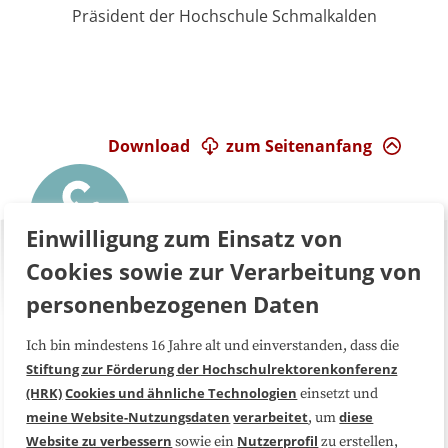
Präsident der Hochschule Schmalkalden
Download
zum Seitenanfang
Einwilligung zum Einsatz von
Cookies sowie zur Verarbeitung von
personenbezogenen Daten
Ich bin mindestens 16 Jahre alt und einverstanden, dass die
Über uns
FAQ
Stiftung zur Förderung der Hochschulrektorenkonferenz
(HRK)
Cookies und ähnliche Technologien
einsetzt und
Medienarbeit
Kooperationen
meine Website-Nutzungsdaten
verarbeitet
diese
, um
Website zu verbessern
Nutzerprofil
sowie ein
zu erstellen,