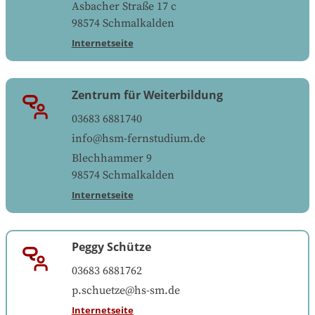
Asbacher Straße 17 c
98574
Schmalkalden
Internetseite
Zentrum für Weiterbildung
03683 6881740
info@hsm-fernstudium.de
Blechhammer 9
98574
Schmalkalden
Internetseite
Peggy Schütze
03683 6881762
p.schuetze@hs-sm.de
Internetseite