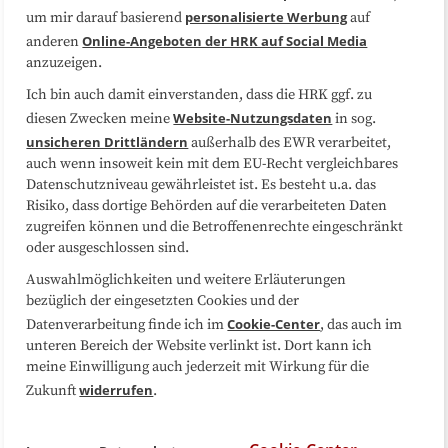
Datenschutzerklärung
Impressum
personalisierte Werbung
um mir darauf basierend
auf
Online-Angeboten der HRK auf Social Media
anderen
anzuzeigen.
Sitemap
Cookie-Center
Ich bin auch damit einverstanden, dass die HRK ggf. zu
Website-Nutzungsdaten
diesen Zwecken meine
in sog.
Folgen Sie uns
unsicheren Drittländern
außerhalb des EWR verarbeitet,
auch wenn insoweit kein mit dem EU-Recht vergleichbares
Datenschutzniveau gewährleistet ist. Es besteht u.a. das
Risiko, dass dortige Behörden auf die verarbeiteten Daten
zugreifen können und die Betroffenenrechte eingeschränkt
oder ausgeschlossen sind.
Auswahlmöglichkeiten und weitere Erläuterungen
bezüglich der eingesetzten Cookies und der
Cookie-Center
Datenverarbeitung finde ich im
, das auch im
unteren Bereich der Website verlinkt ist. Dort kann ich
meine Einwilligung auch jederzeit mit Wirkung für die
widerrufen
Zukunft
.