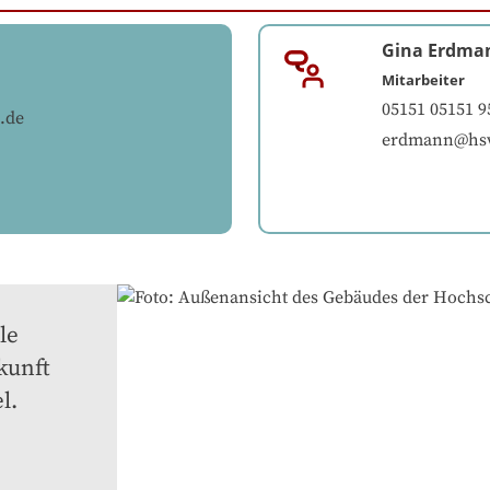
Gina Erdma
Mitarbeiter
05151 05151 9
.de
erdmann@hs
e 
unft 
. 