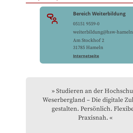
Bereich Weiterbildung
05151 9559-0
weiterbildung@hsw-hameln
Am Stockhof 2
31785
Hameln
Internetseite
Studieren an der Hochschul
Weserbergland – Die digitale Zuk
gestalten. Persönlich. Flexibel
Praxisnah.