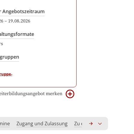
r Angebotszeitraum
26
–
19.08.2026
altungsformate
rs
sgruppen
iterbildungsangebot merken
rmine
Zugang und Zulassung
Zu erwerbende Kompeten