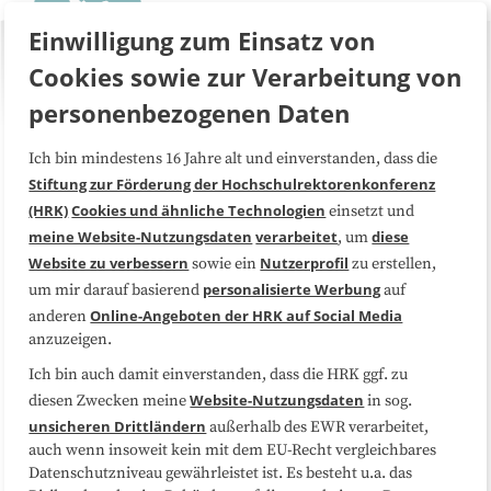
Einwilligung zum Einsatz von
Cookies sowie zur Verarbeitung von
personenbezogenen Daten
Ich bin mindestens 16 Jahre alt und einverstanden, dass die
Über uns
FAQ
Stiftung zur Förderung der Hochschulrektorenkonferenz
(HRK)
Cookies und ähnliche Technologien
einsetzt und
Medienarbeit
Kooperationen
meine Website-Nutzungsdaten
verarbeitet
diese
, um
Website zu verbessern
Nutzerprofil
sowie ein
zu erstellen,
Datenschutzerklärung
Impressum
personalisierte Werbung
um mir darauf basierend
auf
Online-Angeboten der HRK auf Social Media
anderen
anzuzeigen.
Sitemap
Cookie-Center
Ich bin auch damit einverstanden, dass die HRK ggf. zu
Website-Nutzungsdaten
diesen Zwecken meine
in sog.
Folgen Sie uns
unsicheren Drittländern
außerhalb des EWR verarbeitet,
auch wenn insoweit kein mit dem EU-Recht vergleichbares
Datenschutzniveau gewährleistet ist. Es besteht u.a. das