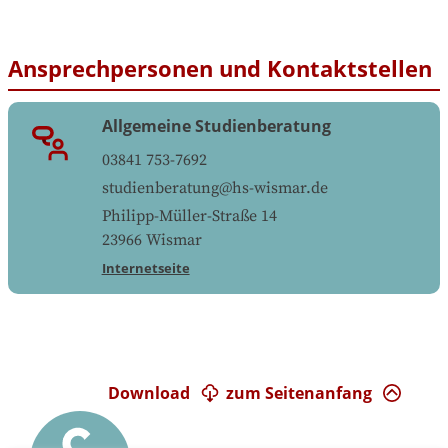
Ansprechpersonen und Kontaktstellen
Allgemeine Studienberatung
03841 753-7692
studienberatung@hs-wismar.de
Philipp-Müller-Straße 14
23966
Wismar
Internetseite
Download
zum Seitenanfang