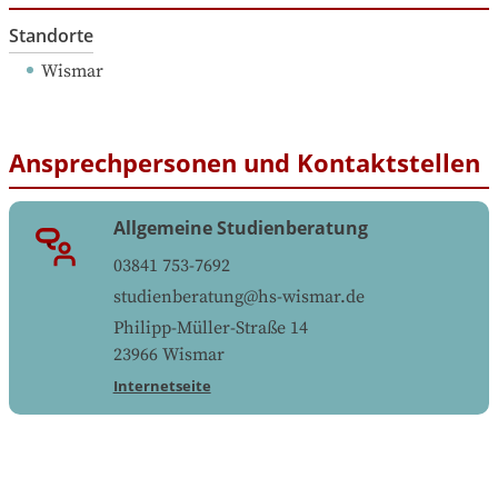
Standorte
Wismar
Ansprechpersonen und Kontaktstellen
Allgemeine Studienberatung
03841 753-7692
studienberatung@hs-wismar.de
Philipp-Müller-Straße 14
23966
Wismar
Internetseite