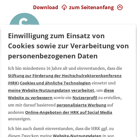
Download
zum Seitenanfang
Einwilligung zum Einsatz von
Cookies sowie zur Verarbeitung von
personenbezogenen Daten
Ich bin mindestens 16 Jahre alt und einverstanden, dass die
Über uns
FAQ
Stiftung zur Förderung der Hochschulrektorenkonferenz
(HRK)
Cookies und ähnliche Technologien
einsetzt und
Medienarbeit
Kooperationen
meine Website-Nutzungsdaten
verarbeitet
diese
, um
Website zu verbessern
Nutzerprofil
sowie ein
zu erstellen,
Datenschutzerklärung
Impressum
personalisierte Werbung
um mir darauf basierend
auf
Online-Angeboten der HRK auf Social Media
anderen
anzuzeigen.
Sitemap
Cookie-Center
Ich bin auch damit einverstanden, dass die HRK ggf. zu
Website-Nutzungsdaten
diesen Zwecken meine
in sog.