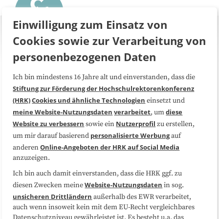
Einwilligung zum Einsatz von
Cookies sowie zur Verarbeitung von
personenbezogenen Daten
Ich bin mindestens 16 Jahre alt und einverstanden, dass die
Über uns
FAQ
Stiftung zur Förderung der Hochschulrektorenkonferenz
(HRK)
Cookies und ähnliche Technologien
einsetzt und
Medienarbeit
Kooperationen
meine Website-Nutzungsdaten
verarbeitet
diese
, um
Website zu verbessern
Nutzerprofil
sowie ein
zu erstellen,
Datenschutzerklärung
Impressum
personalisierte Werbung
um mir darauf basierend
auf
Online-Angeboten der HRK auf Social Media
anderen
anzuzeigen.
Sitemap
Cookie-Center
Ich bin auch damit einverstanden, dass die HRK ggf. zu
Website-Nutzungsdaten
diesen Zwecken meine
in sog.
Folgen Sie uns
unsicheren Drittländern
außerhalb des EWR verarbeitet,
auch wenn insoweit kein mit dem EU-Recht vergleichbares
Datenschutzniveau gewährleistet ist. Es besteht u.a. das