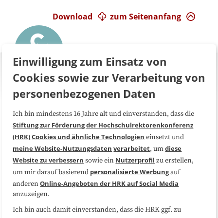
Download
zum Seitenanfang
Einwilligung zum Einsatz von
Cookies sowie zur Verarbeitung von
personenbezogenen Daten
Ich bin mindestens 16 Jahre alt und einverstanden, dass die
Über uns
FAQ
Stiftung zur Förderung der Hochschulrektorenkonferenz
(HRK)
Cookies und ähnliche Technologien
einsetzt und
Medienarbeit
Kooperationen
meine Website-Nutzungsdaten
verarbeitet
diese
, um
Website zu verbessern
Nutzerprofil
sowie ein
zu erstellen,
Datenschutzerklärung
Impressum
personalisierte Werbung
um mir darauf basierend
auf
Online-Angeboten der HRK auf Social Media
anderen
anzuzeigen.
Sitemap
Cookie-Center
Ich bin auch damit einverstanden, dass die HRK ggf. zu