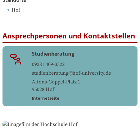
Hof
Ansprechpersonen und Kontaktstellen
Studienberatung
09281 409-3322
studienberatung@hof-university.de
Alfons-Goppel-Platz 1
95028
Hof
Internetseite