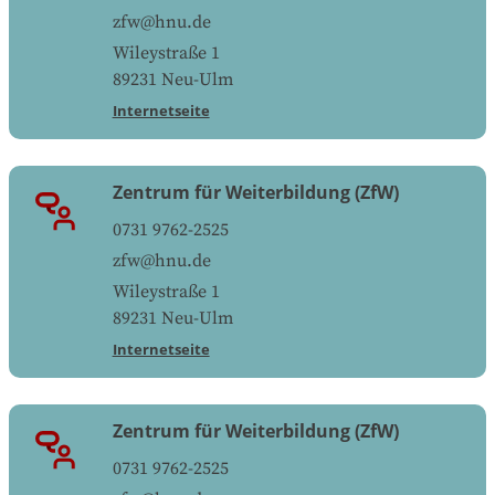
zfw@hnu.de
Wileystraße 1
89231
Neu-Ulm
Internetseite
Zentrum für Weiterbildung (ZfW)
0731 9762-2525
zfw@hnu.de
Wileystraße 1
89231
Neu-Ulm
Internetseite
Zentrum für Weiterbildung (ZfW)
0731 9762-2525