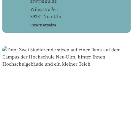
zfw@hnu.de
Wileystraße 1
89231
Neu-Ulm
Internetseite