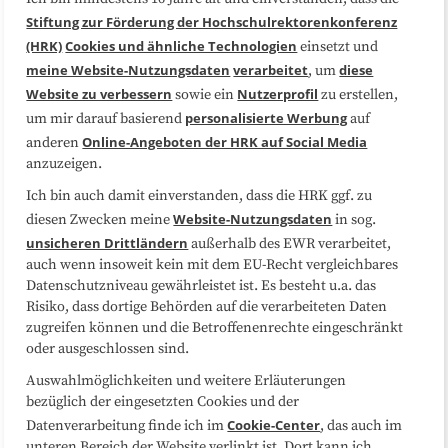
Über uns
FAQ
Stiftung zur Förderung der Hochschulrektorenkonferenz
(HRK)
Cookies und ähnliche Technologien
einsetzt und
Medienarbeit
Kooperationen
meine Website-Nutzungsdaten
verarbeitet
diese
, um
Website zu verbessern
Nutzerprofil
sowie ein
zu erstellen,
Datenschutzerklärung
Impressum
personalisierte Werbung
um mir darauf basierend
auf
Online-Angeboten der HRK auf Social Media
anderen
anzuzeigen.
Sitemap
Cookie-Center
Ich bin auch damit einverstanden, dass die HRK ggf. zu
Website-Nutzungsdaten
diesen Zwecken meine
in sog.
Folgen Sie uns
unsicheren Drittländern
außerhalb des EWR verarbeitet,
auch wenn insoweit kein mit dem EU-Recht vergleichbares
Datenschutzniveau gewährleistet ist. Es besteht u.a. das
Risiko, dass dortige Behörden auf die verarbeiteten Daten
zugreifen können und die Betroffenenrechte eingeschränkt
oder ausgeschlossen sind.
Auswahlmöglichkeiten und weitere Erläuterungen
bezüglich der eingesetzten Cookies und der
Cookie-Center
Datenverarbeitung finde ich im
, das auch im
unteren Bereich der Website verlinkt ist. Dort kann ich