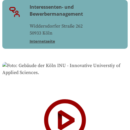
Interessenten- und
Bewerbermanagement
Widdersdorfer Straße 262
50933
Köln
Internetseite