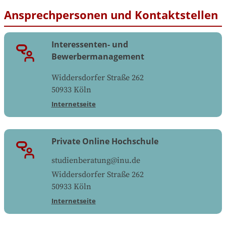
Ansprechpersonen und Kontaktstellen
Interessenten- und
Bewerbermanagement
Widdersdorfer Straße 262
50933
Köln
Internetseite
Private Online Hochschule
studienberatung@inu.de
Widdersdorfer Straße 262
50933
Köln
Internetseite