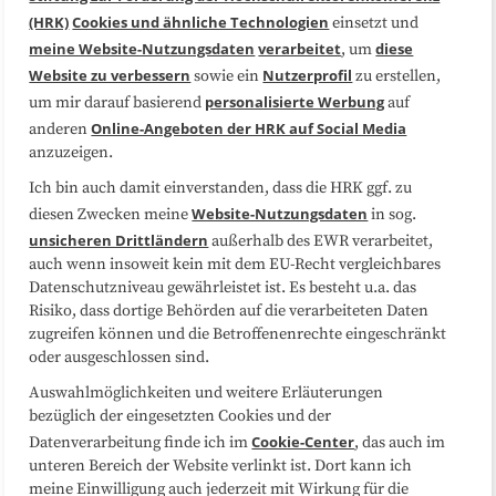
(HRK)
Cookies und ähnliche Technologien
einsetzt und
Medienarbeit
Kooperationen
meine Website-Nutzungsdaten
verarbeitet
diese
, um
Website zu verbessern
Nutzerprofil
sowie ein
zu erstellen,
Datenschutzerklärung
Impressum
personalisierte Werbung
um mir darauf basierend
auf
Online-Angeboten der HRK auf Social Media
anderen
anzuzeigen.
Sitemap
Cookie-Center
Ich bin auch damit einverstanden, dass die HRK ggf. zu
Website-Nutzungsdaten
diesen Zwecken meine
in sog.
Folgen Sie uns
unsicheren Drittländern
außerhalb des EWR verarbeitet,
auch wenn insoweit kein mit dem EU-Recht vergleichbares
Datenschutzniveau gewährleistet ist. Es besteht u.a. das
Risiko, dass dortige Behörden auf die verarbeiteten Daten
zugreifen können und die Betroffenenrechte eingeschränkt
oder ausgeschlossen sind.
Auswahlmöglichkeiten und weitere Erläuterungen
bezüglich der eingesetzten Cookies und der
Cookie-Center
Datenverarbeitung finde ich im
, das auch im
unteren Bereich der Website verlinkt ist. Dort kann ich
meine Einwilligung auch jederzeit mit Wirkung für die