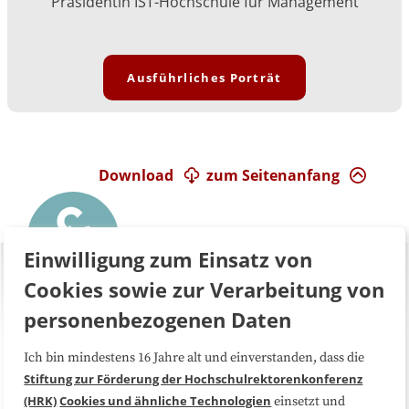
Präsidentin IST-Hochschule für Management
Ausführliches Porträt
Download
zum Seitenanfang
Einwilligung zum Einsatz von
Cookies sowie zur Verarbeitung von
personenbezogenen Daten
Ich bin mindestens 16 Jahre alt und einverstanden, dass die
Über uns
FAQ
Stiftung zur Förderung der Hochschulrektorenkonferenz
(HRK)
Cookies und ähnliche Technologien
einsetzt und