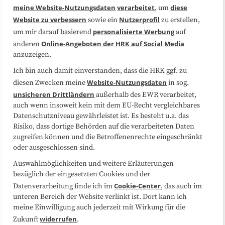
Medienarbeit
Kooperationen
meine Website-Nutzungsdaten
verarbeitet
diese
, um
Website zu verbessern
Nutzerprofil
sowie ein
zu erstellen,
Datenschutzerklärung
Impressum
personalisierte Werbung
um mir darauf basierend
auf
Online-Angeboten der HRK auf Social Media
anderen
anzuzeigen.
Sitemap
Cookie-Center
Ich bin auch damit einverstanden, dass die HRK ggf. zu
Website-Nutzungsdaten
diesen Zwecken meine
in sog.
Folgen Sie uns
unsicheren Drittländern
außerhalb des EWR verarbeitet,
auch wenn insoweit kein mit dem EU-Recht vergleichbares
Datenschutzniveau gewährleistet ist. Es besteht u.a. das
Risiko, dass dortige Behörden auf die verarbeiteten Daten
zugreifen können und die Betroffenenrechte eingeschränkt
oder ausgeschlossen sind.
Auswahlmöglichkeiten und weitere Erläuterungen
bezüglich der eingesetzten Cookies und der
Cookie-Center
Datenverarbeitung finde ich im
, das auch im
unteren Bereich der Website verlinkt ist. Dort kann ich
meine Einwilligung auch jederzeit mit Wirkung für die
widerrufen
Zukunft
.