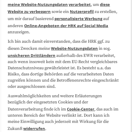
Medienarbeit
Kooperationen
meine Website-Nutzungsdaten
verarbeitet
diese
, um
Website zu verbessern
Nutzerprofil
sowie ein
zu erstellen,
Datenschutzerklärung
Impressum
personalisierte Werbung
um mir darauf basierend
auf
Online-Angeboten der HRK auf Social Media
anderen
anzuzeigen.
Sitemap
Cookie-Center
Ich bin auch damit einverstanden, dass die HRK ggf. zu
Website-Nutzungsdaten
diesen Zwecken meine
in sog.
Folgen Sie uns
unsicheren Drittländern
außerhalb des EWR verarbeitet,
auch wenn insoweit kein mit dem EU-Recht vergleichbares
Datenschutzniveau gewährleistet ist. Es besteht u.a. das
Risiko, dass dortige Behörden auf die verarbeiteten Daten
zugreifen können und die Betroffenenrechte eingeschränkt
oder ausgeschlossen sind.
Auswahlmöglichkeiten und weitere Erläuterungen
bezüglich der eingesetzten Cookies und der
Cookie-Center
Datenverarbeitung finde ich im
, das auch im
unteren Bereich der Website verlinkt ist. Dort kann ich
meine Einwilligung auch jederzeit mit Wirkung für die
widerrufen
Zukunft
.