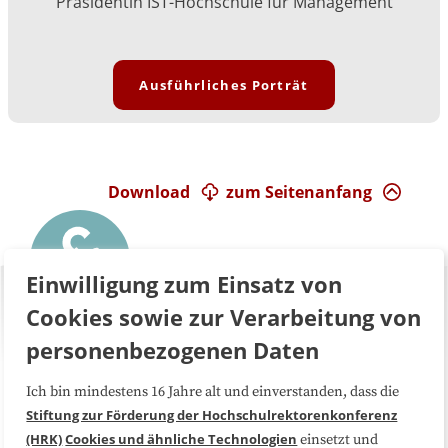
Präsidentin IST-Hochschule für Management
Ausführliches Porträt
Download
zum Seitenanfang
Einwilligung zum Einsatz von
Cookies sowie zur Verarbeitung von
personenbezogenen Daten
Ich bin mindestens 16 Jahre alt und einverstanden, dass die
Über uns
FAQ
Stiftung zur Förderung der Hochschulrektorenkonferenz
(HRK)
Cookies und ähnliche Technologien
einsetzt und