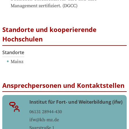
Management zertifiziert.
 (
DGCC
)
Standorte und kooperierende
Hochschulen
Standorte
Mainz
Ansprechpersonen und Kontaktstellen
Institut für Fort- und Weiterbildung (ifw)
06131 28944-430
ifw@kh-mz.de
Saarstraße 1