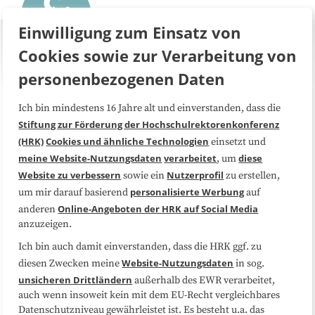
Einwilligung zum Einsatz von
Cookies sowie zur Verarbeitung von
personenbezogenen Daten
Ich bin mindestens 16 Jahre alt und einverstanden, dass die
Über uns
FAQ
Stiftung zur Förderung der Hochschulrektorenkonferenz
(HRK)
Cookies und ähnliche Technologien
einsetzt und
Medienarbeit
Kooperationen
meine Website-Nutzungsdaten
verarbeitet
diese
, um
Website zu verbessern
Nutzerprofil
sowie ein
zu erstellen,
Datenschutzerklärung
Impressum
personalisierte Werbung
um mir darauf basierend
auf
Online-Angeboten der HRK auf Social Media
anderen
anzuzeigen.
Sitemap
Cookie-Center
Ich bin auch damit einverstanden, dass die HRK ggf. zu
Website-Nutzungsdaten
diesen Zwecken meine
in sog.
Folgen Sie uns
unsicheren Drittländern
außerhalb des EWR verarbeitet,
auch wenn insoweit kein mit dem EU-Recht vergleichbares
Datenschutzniveau gewährleistet ist. Es besteht u.a. das