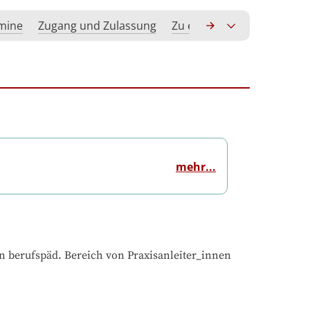
rmine
Zugang und Zulassung
Zu erwerbende Kompeten
mehr...
n berufspäd. Bereich von Praxisanleiter_innen