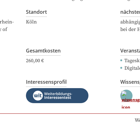
Standort
nächste
rhein-
Köln
abhängi
y of
bei der 
Gesamtkosten
Veranst
260,00 €
Tagesk
Digital
Interessensprofil
Wissen
We