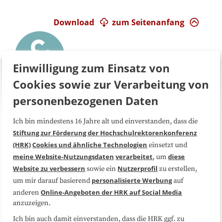
Download
zum Seitenanfang
Einwilligung zum Einsatz von
Cookies sowie zur Verarbeitung von
personenbezogenen Daten
Ich bin mindestens 16 Jahre alt und einverstanden, dass die
Über uns
FAQ
Stiftung zur Förderung der Hochschulrektorenkonferenz
(HRK)
Cookies und ähnliche Technologien
einsetzt und
Medienarbeit
Kooperationen
meine Website-Nutzungsdaten
verarbeitet
diese
, um
Website zu verbessern
Nutzerprofil
sowie ein
zu erstellen,
Datenschutzerklärung
Impressum
personalisierte Werbung
um mir darauf basierend
auf
Online-Angeboten der HRK auf Social Media
anderen
anzuzeigen.
Sitemap
Cookie-Center
Ich bin auch damit einverstanden, dass die HRK ggf. zu