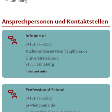
Lüneburg
Ansprechpersonen und Kontaktstellen
Infoportal
04131 677-2277
studierendenservice@leuphana.de
Universitätsallee 1
21335
Lüneburg
Internetseite
Professional School
04131 677-2972
ps@leuphana.de