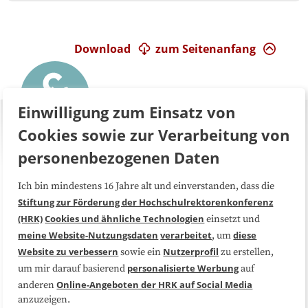
Download
zum Seitenanfang
Einwilligung zum Einsatz von
Cookies sowie zur Verarbeitung von
personenbezogenen Daten
Ich bin mindestens 16 Jahre alt und einverstanden, dass die
Über uns
FAQ
Stiftung zur Förderung der Hochschulrektorenkonferenz
(HRK)
Cookies und ähnliche Technologien
einsetzt und
Medienarbeit
Kooperationen
meine Website-Nutzungsdaten
verarbeitet
diese
, um
Website zu verbessern
Nutzerprofil
sowie ein
zu erstellen,
Datenschutzerklärung
Impressum
personalisierte Werbung
um mir darauf basierend
auf
Online-Angeboten der HRK auf Social Media
anderen
anzuzeigen.
Sitemap
Cookie-Center