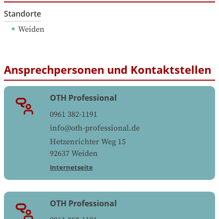
Standorte
Weiden
Ansprechpersonen und Kontaktstellen
OTH Professional
0961 382-1191
info@oth-professional.de
Hetzenrichter Weg 15
92637
Weiden
Internetseite
OTH Professional