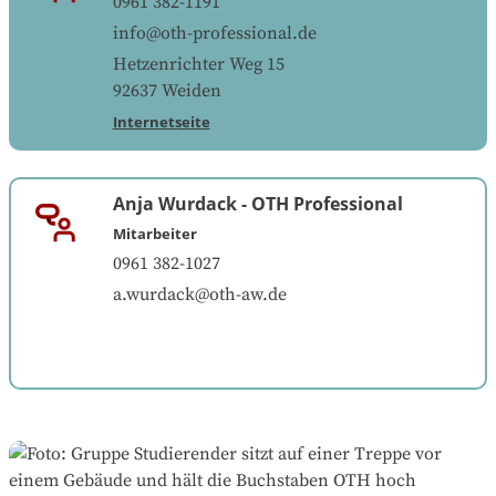
0961 382-1191
info@oth-professional.de
Hetzenrichter Weg 15
92637
Weiden
Internetseite
Anja Wurdack
-
OTH Professional
Mitarbeiter
0961 382-1027
a.wurdack@oth-aw.de