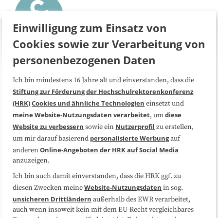
Einwilligung zum Einsatz von
Cookies sowie zur Verarbeitung von
personenbezogenen Daten
Ich bin mindestens 16 Jahre alt und einverstanden, dass die
Über uns
FAQ
Stiftung zur Förderung der Hochschulrektorenkonferenz
(HRK)
Cookies und ähnliche Technologien
einsetzt und
Medienarbeit
Kooperationen
meine Website-Nutzungsdaten
verarbeitet
diese
, um
Website zu verbessern
Nutzerprofil
sowie ein
zu erstellen,
Datenschutzerklärung
Impressum
personalisierte Werbung
um mir darauf basierend
auf
Online-Angeboten der HRK auf Social Media
anderen
anzuzeigen.
Sitemap
Cookie-Center
Ich bin auch damit einverstanden, dass die HRK ggf. zu
Website-Nutzungsdaten
diesen Zwecken meine
in sog.
Folgen Sie uns
unsicheren Drittländern
außerhalb des EWR verarbeitet,
auch wenn insoweit kein mit dem EU-Recht vergleichbares