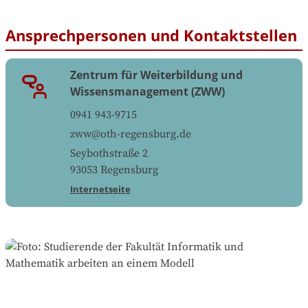
Ansprechpersonen und Kontaktstellen
Zentrum für Weiterbildung und
Wissensmanagement (ZWW)
0941 943-9715
zww@oth-regensburg.de
Seybothstraße 2
93053
Regensburg
Internetseite