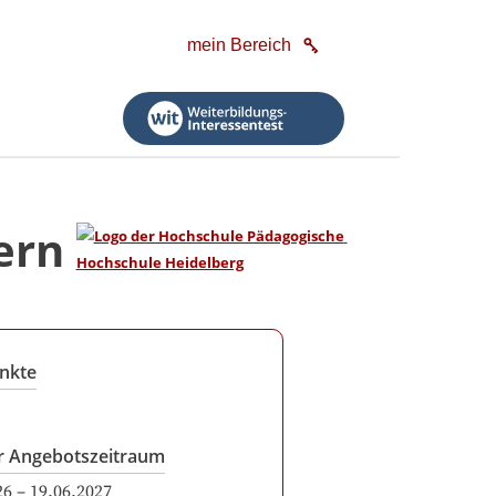
mein Bereich
ern
nkte
r Angebotszeitraum
26
–
19.06.2027