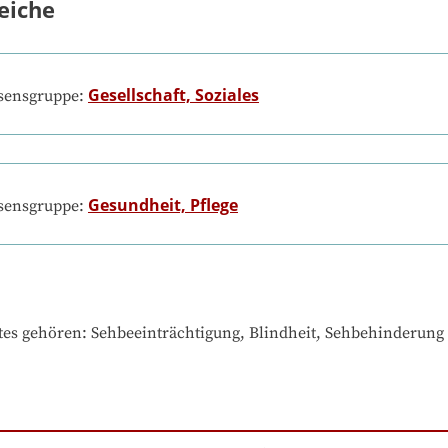
eiche
Gesellschaft, Soziales
ssensgruppe:
Gesundheit, Pflege
ssensgruppe:
tes gehören
: 
Sehbeeinträchtigung, Blindheit, Sehbehinderung