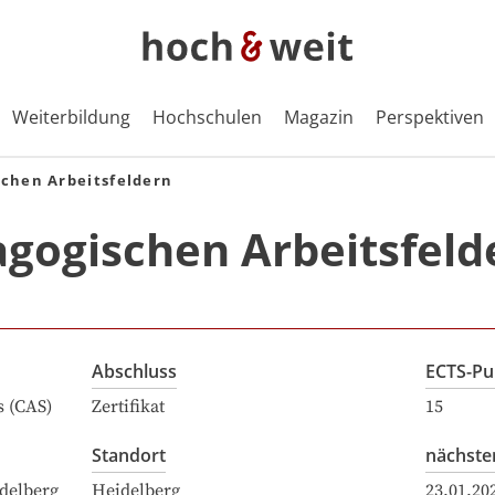
Weiterbildung
Hochschulen
Magazin
Perspektiven
schen Arbeitsfeldern
agogischen Arbeitsfeld
Abschluss
ECTS-Pu
s (CAS)
Zertifikat
15
Standort
nächste
delberg
Heidelberg
23.01.20