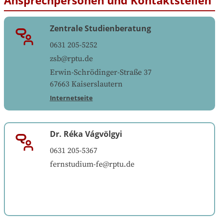
Zentrale Studienberatung
0631 205-5252
zsb@rptu.de
Erwin-Schrödinger-Straße 37
67663
Kaiserslautern
Internetseite
Dr. Réka Vágvölgyi
0631 205-5367
fernstudium-fe@rptu.de