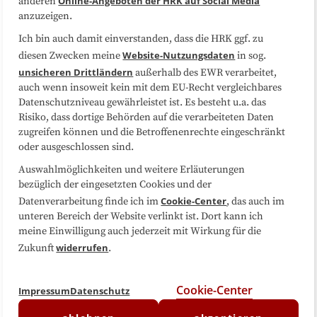
Online-Angeboten der HRK auf Social Media
anderen
anzuzeigen.
Sitemap
Cookie-Center
Ich bin auch damit einverstanden, dass die HRK ggf. zu
Website-Nutzungsdaten
diesen Zwecken meine
in sog.
Folgen Sie uns
unsicheren Drittländern
außerhalb des EWR verarbeitet,
auch wenn insoweit kein mit dem EU-Recht vergleichbares
Datenschutzniveau gewährleistet ist. Es besteht u.a. das
Risiko, dass dortige Behörden auf die verarbeiteten Daten
zugreifen können und die Betroffenenrechte eingeschränkt
oder ausgeschlossen sind.
Auswahlmöglichkeiten und weitere Erläuterungen
bezüglich der eingesetzten Cookies und der
Cookie-Center
Datenverarbeitung finde ich im
, das auch im
unteren Bereich der Website verlinkt ist. Dort kann ich
meine Einwilligung auch jederzeit mit Wirkung für die
widerrufen
Zukunft
.
Cookie-Center
Impressum
Datenschutz