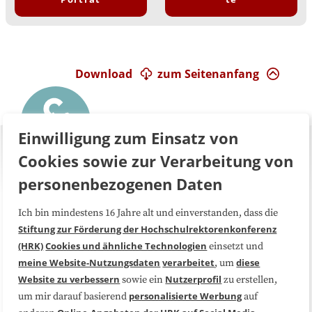
Download
zum Seitenanfang
Einwilligung zum Einsatz von
Cookies sowie zur Verarbeitung von
personenbezogenen Daten
Ich bin mindestens 16 Jahre alt und einverstanden, dass die
Über uns
FAQ
Stiftung zur Förderung der Hochschulrektorenkonferenz
(HRK)
Cookies und ähnliche Technologien
einsetzt und
Medienarbeit
Kooperationen
meine Website-Nutzungsdaten
verarbeitet
diese
, um
Website zu verbessern
Nutzerprofil
sowie ein
zu erstellen,
Datenschutzerklärung
Impressum
personalisierte Werbung
um mir darauf basierend
auf