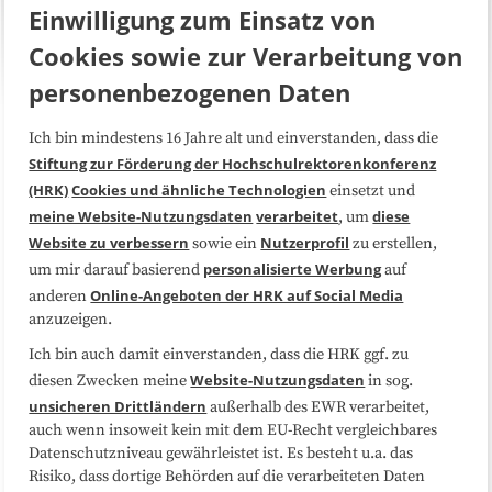
Einwilligung zum Einsatz von
Cookies sowie zur Verarbeitung von
personenbezogenen Daten
Ich bin mindestens 16 Jahre alt und einverstanden, dass die
Über uns
FAQ
Stiftung zur Förderung der Hochschulrektorenkonferenz
(HRK)
Cookies und ähnliche Technologien
einsetzt und
Medienarbeit
Kooperationen
meine Website-Nutzungsdaten
verarbeitet
diese
, um
Website zu verbessern
Nutzerprofil
sowie ein
zu erstellen,
Datenschutzerklärung
Impressum
personalisierte Werbung
um mir darauf basierend
auf
Online-Angeboten der HRK auf Social Media
anderen
anzuzeigen.
Sitemap
Cookie-Center
Ich bin auch damit einverstanden, dass die HRK ggf. zu
Website-Nutzungsdaten
diesen Zwecken meine
in sog.
Folgen Sie uns
unsicheren Drittländern
außerhalb des EWR verarbeitet,
auch wenn insoweit kein mit dem EU-Recht vergleichbares
Datenschutzniveau gewährleistet ist. Es besteht u.a. das
Risiko, dass dortige Behörden auf die verarbeiteten Daten