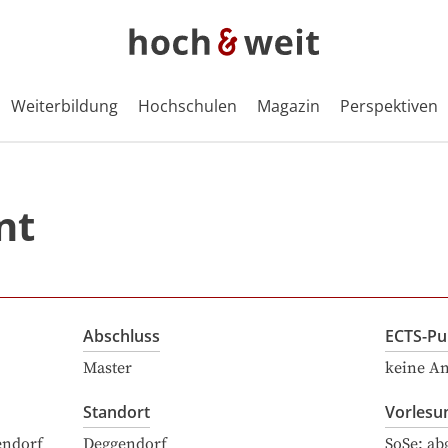
Weiterbildung
Hochschulen
Magazin
Perspektiven
nt
Abschluss
ECTS-Pu
Master
keine A
Standort
Vorlesu
endorf
Deggendorf
SoSe: ab