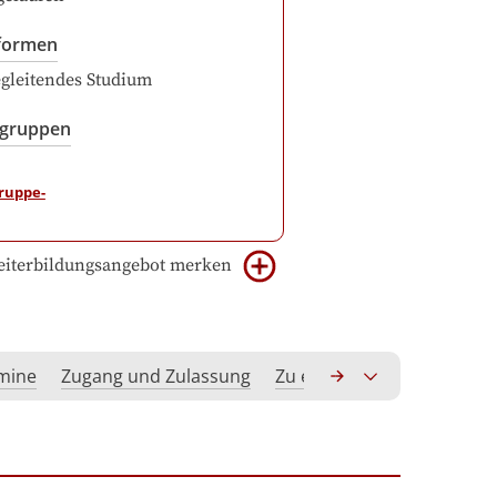
formen
gleitendes Studium
sgruppen
iterbildungsangebot merken
rmine
Zugang und Zulassung
Zu erwerbende Kompeten