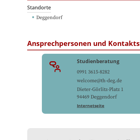
Standorte
Deggendorf
Ansprechpersonen und Kontakts
Studienberatung
0991 3615-8282
welcome@th-deg.de
Dieter-Görlitz-Platz 1
94469
Deggendorf
Internetseite