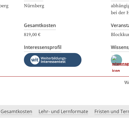
berg
Nürnberg
abhängi
bei der 
Gesamtkosten
Veranst
819,00 €
Blockku
Interessensprofil
Wissen
We
Gesamtkosten
Lehr- und Lernformate
Fristen und Te