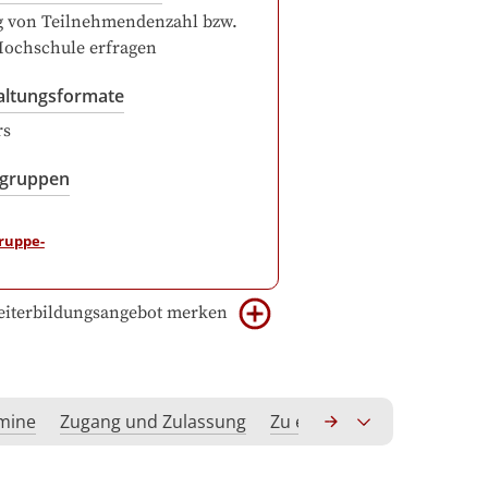
g von Teilnehmendenzahl bzw.
Hochschule erfragen
altungsformate
rs
sgruppen
iterbildungsangebot merken
rmine
Zugang und Zulassung
Zu erwerbende Kompeten