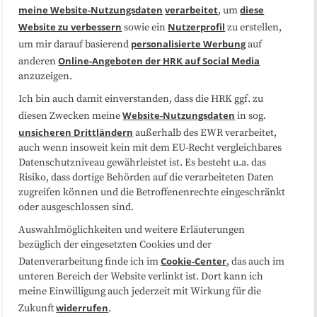
Medienarbeit
Kooperationen
meine Website-Nutzungsdaten
verarbeitet
diese
, um
Website zu verbessern
Nutzerprofil
sowie ein
zu erstellen,
Datenschutzerklärung
Impressum
personalisierte Werbung
um mir darauf basierend
auf
Online-Angeboten der HRK auf Social Media
anderen
anzuzeigen.
Sitemap
Cookie-Center
Ich bin auch damit einverstanden, dass die HRK ggf. zu
Website-Nutzungsdaten
diesen Zwecken meine
in sog.
Folgen Sie uns
unsicheren Drittländern
außerhalb des EWR verarbeitet,
auch wenn insoweit kein mit dem EU-Recht vergleichbares
Datenschutzniveau gewährleistet ist. Es besteht u.a. das
Risiko, dass dortige Behörden auf die verarbeiteten Daten
zugreifen können und die Betroffenenrechte eingeschränkt
oder ausgeschlossen sind.
Auswahlmöglichkeiten und weitere Erläuterungen
bezüglich der eingesetzten Cookies und der
Cookie-Center
Datenverarbeitung finde ich im
, das auch im
unteren Bereich der Website verlinkt ist. Dort kann ich
meine Einwilligung auch jederzeit mit Wirkung für die
widerrufen
Zukunft
.