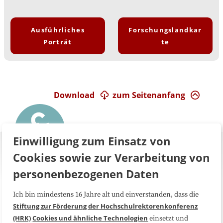
Ausführliches
Forschungslandkar
Porträt
te
Download
zum Seitenanfang
Einwilligung zum Einsatz von
Cookies sowie zur Verarbeitung von
personenbezogenen Daten
Ich bin mindestens 16 Jahre alt und einverstanden, dass die
Über uns
FAQ
Stiftung zur Förderung der Hochschulrektorenkonferenz
(HRK)
Cookies und ähnliche Technologien
einsetzt und