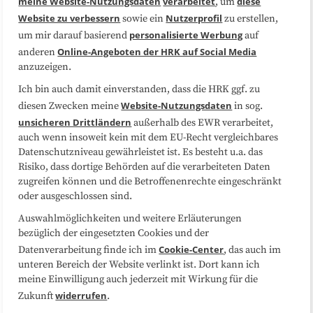
meine Website-Nutzungsdaten
verarbeitet
diese
, um
Website zu verbessern
Nutzerprofil
sowie ein
zu erstellen,
Datenschutzerklärung
Impressum
personalisierte Werbung
um mir darauf basierend
auf
Online-Angeboten der HRK auf Social Media
anderen
anzuzeigen.
Sitemap
Cookie-Center
Ich bin auch damit einverstanden, dass die HRK ggf. zu
Website-Nutzungsdaten
diesen Zwecken meine
in sog.
Folgen Sie uns
unsicheren Drittländern
außerhalb des EWR verarbeitet,
auch wenn insoweit kein mit dem EU-Recht vergleichbares
Datenschutzniveau gewährleistet ist. Es besteht u.a. das
Risiko, dass dortige Behörden auf die verarbeiteten Daten
zugreifen können und die Betroffenenrechte eingeschränkt
oder ausgeschlossen sind.
Auswahlmöglichkeiten und weitere Erläuterungen
bezüglich der eingesetzten Cookies und der
Cookie-Center
Datenverarbeitung finde ich im
, das auch im
unteren Bereich der Website verlinkt ist. Dort kann ich
meine Einwilligung auch jederzeit mit Wirkung für die
widerrufen
Zukunft
.