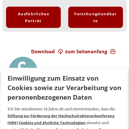
Ausführliches
Forschungslandkar
Porträt
te
Download
zum Seitenanfang
Einwilligung zum Einsatz von
Cookies sowie zur Verarbeitung von
personenbezogenen Daten
Ich bin mindestens 16 Jahre alt und einverstanden, dass die
Über uns
FAQ
Stiftung zur Förderung der Hochschulrektorenkonferenz
(HRK)
Cookies und ähnliche Technologien
einsetzt und
Medienarbeit
Kooperationen