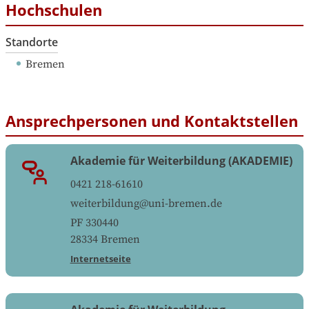
Hochschulen
Standorte
Bremen
Ansprechpersonen und Kontaktstellen
Akademie für Weiterbildung (AKADEMIE)
0421 218-61610
weiterbildung@uni-bremen.de
PF 330440
28334
Bremen
Internetseite