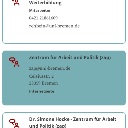
Weiterbildung
Mitarbeiter
0421 21861609
rehbein@uni-bremen.de
Zentrum für Arbeit und Politik (zap)
zap@uni-bremen.de
Celsiusstr. 2
28359
Bremen
Internetseite
Dr. Simone Hocke
-
Zentrum für Arbeit
und Politik (zap)