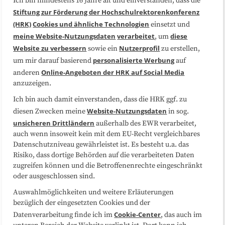
Ich bin mindestens 16 Jahre alt und einverstanden, dass die
Über uns
FAQ
Stiftung zur Förderung der Hochschulrektorenkonferenz
(HRK)
Cookies und ähnliche Technologien
einsetzt und
Medienarbeit
Kooperationen
meine Website-Nutzungsdaten
verarbeitet
diese
, um
Website zu verbessern
Nutzerprofil
sowie ein
zu erstellen,
Datenschutzerklärung
Impressum
personalisierte Werbung
um mir darauf basierend
auf
Online-Angeboten der HRK auf Social Media
anderen
anzuzeigen.
Sitemap
Cookie-Center
Ich bin auch damit einverstanden, dass die HRK ggf. zu
Website-Nutzungsdaten
diesen Zwecken meine
in sog.
Folgen Sie uns
unsicheren Drittländern
außerhalb des EWR verarbeitet,
auch wenn insoweit kein mit dem EU-Recht vergleichbares
Datenschutzniveau gewährleistet ist. Es besteht u.a. das
Risiko, dass dortige Behörden auf die verarbeiteten Daten
zugreifen können und die Betroffenenrechte eingeschränkt
oder ausgeschlossen sind.
Auswahlmöglichkeiten und weitere Erläuterungen
bezüglich der eingesetzten Cookies und der
Cookie-Center
Datenverarbeitung finde ich im
, das auch im