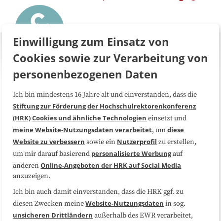
Einwilligung zum Einsatz von
Cookies sowie zur Verarbeitung von
personenbezogenen Daten
Ich bin mindestens 16 Jahre alt und einverstanden, dass die
Über uns
FAQ
Stiftung zur Förderung der Hochschulrektorenkonferenz
(HRK)
Cookies und ähnliche Technologien
einsetzt und
Medienarbeit
Kooperationen
meine Website-Nutzungsdaten
verarbeitet
diese
, um
Website zu verbessern
Nutzerprofil
sowie ein
zu erstellen,
Datenschutzerklärung
Impressum
personalisierte Werbung
um mir darauf basierend
auf
Online-Angeboten der HRK auf Social Media
anderen
anzuzeigen.
Sitemap
Cookie-Center
Ich bin auch damit einverstanden, dass die HRK ggf. zu
Website-Nutzungsdaten
diesen Zwecken meine
in sog.
Folgen Sie uns
unsicheren Drittländern
außerhalb des EWR verarbeitet,