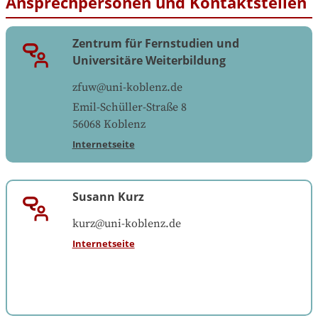
Ansprechpersonen und Kontaktstellen
Zentrum für Fernstudien und
Universitäre Weiterbildung
zfuw@uni-koblenz.de
Emil-Schüller-Straße 8
56068
Koblenz
Internetseite
Susann Kurz
kurz@uni-koblenz.de
Internetseite