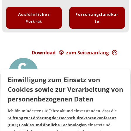
Ausführliches
Forschungslandkar
Porträt
te
Download
zum Seitenanfang
Einwilligung zum Einsatz von
Cookies sowie zur Verarbeitung von
personenbezogenen Daten
Ich bin mindestens 16 Jahre alt und einverstanden, dass die
Über uns
FAQ
Stiftung zur Förderung der Hochschulrektorenkonferenz
(HRK)
Cookies und ähnliche Technologien
einsetzt und
Medienarbeit
Kooperationen