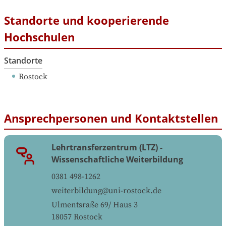
Standorte und kooperierende
Hochschulen
Standorte
Rostock
Ansprechpersonen und Kontaktstellen
Lehrtransferzentrum (LTZ) -
Wissenschaftliche Weiterbildung
0381 498-1262
weiterbildung@uni-rostock.de
Ulmentsraße 69/ Haus 3
18057
Rostock