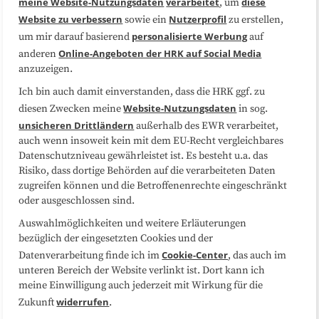
meine Website-Nutzungsdaten
verarbeitet
diese
, um
Website zu verbessern
Nutzerprofil
sowie ein
zu erstellen,
Datenschutzerklärung
Impressum
personalisierte Werbung
um mir darauf basierend
auf
Online-Angeboten der HRK auf Social Media
anderen
anzuzeigen.
Sitemap
Cookie-Center
Ich bin auch damit einverstanden, dass die HRK ggf. zu
Website-Nutzungsdaten
diesen Zwecken meine
in sog.
Folgen Sie uns
unsicheren Drittländern
außerhalb des EWR verarbeitet,
auch wenn insoweit kein mit dem EU-Recht vergleichbares
Datenschutzniveau gewährleistet ist. Es besteht u.a. das
Risiko, dass dortige Behörden auf die verarbeiteten Daten
zugreifen können und die Betroffenenrechte eingeschränkt
oder ausgeschlossen sind.
Auswahlmöglichkeiten und weitere Erläuterungen
bezüglich der eingesetzten Cookies und der
Cookie-Center
Datenverarbeitung finde ich im
, das auch im
unteren Bereich der Website verlinkt ist. Dort kann ich
meine Einwilligung auch jederzeit mit Wirkung für die
widerrufen
Zukunft
.