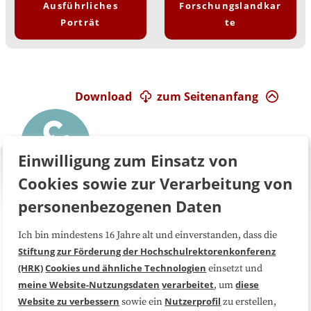
Ausführliches
Forschungslandkar
Porträt
te
Download
zum Seitenanfang
Einwilligung zum Einsatz von
Cookies sowie zur Verarbeitung von
personenbezogenen Daten
Ich bin mindestens 16 Jahre alt und einverstanden, dass die
Über uns
FAQ
Stiftung zur Förderung der Hochschulrektorenkonferenz
(HRK)
Cookies und ähnliche Technologien
einsetzt und
Medienarbeit
Kooperationen
meine Website-Nutzungsdaten
verarbeitet
diese
, um
Website zu verbessern
Nutzerprofil
sowie ein
zu erstellen,