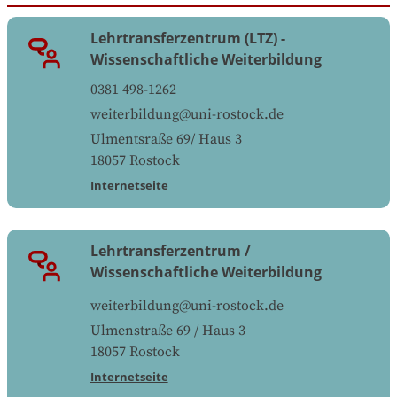
Lehrtransferzentrum (LTZ) -
Wissenschaftliche Weiterbildung
0381 498-1262
weiterbildung@uni-rostock.de
Ulmentsraße 69/ Haus 3
18057
Rostock
Internetseite
Lehrtransferzentrum /
Wissenschaftliche Weiterbildung
weiterbildung@uni-rostock.de
Ulmenstraße 69 / Haus 3
18057
Rostock
Internetseite