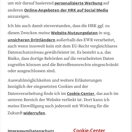
Datenschutzerklärung
Impressum
personalisierte Werbung
um mir darauf basierend
auf
Online-Angeboten der HRK auf Social Media
anderen
anzuzeigen.
Sitemap
Cookie-Center
Ich bin auch damit einverstanden, dass die HRK ggf. zu
Website-Nutzungsdaten
diesen Zwecken meine
in sog.
Folgen Sie uns
unsicheren Drittländern
außerhalb des EWR verarbeitet,
auch wenn insoweit kein mit dem EU-Recht vergleichbares
Datenschutzniveau gewährleistet ist. Es besteht u.a. das
Risiko, dass dortige Behörden auf die verarbeiteten Daten
zugreifen können und die Betroffenenrechte eingeschränkt
oder ausgeschlossen sind.
Auswahlmöglichkeiten und weitere Erläuterungen
bezüglich der eingesetzten Cookies und der
Cookie-Center
Datenverarbeitung finde ich im
, das auch im
unteren Bereich der Website verlinkt ist. Dort kann ich
meine Einwilligung auch jederzeit mit Wirkung für die
widerrufen
Zukunft
.
Cookie-Center
Impressum
Datenschutz