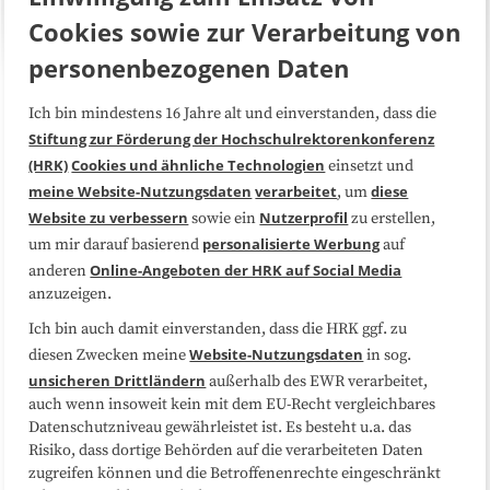
Cookies sowie zur Verarbeitung von
personenbezogenen Daten
Ich bin mindestens 16 Jahre alt und einverstanden, dass die
Über uns
FAQ
Stiftung zur Förderung der Hochschulrektorenkonferenz
(HRK)
Cookies und ähnliche Technologien
einsetzt und
Medienarbeit
Kooperationen
meine Website-Nutzungsdaten
verarbeitet
diese
, um
Website zu verbessern
Nutzerprofil
sowie ein
zu erstellen,
Datenschutzerklärung
Impressum
personalisierte Werbung
um mir darauf basierend
auf
Online-Angeboten der HRK auf Social Media
anderen
anzuzeigen.
Sitemap
Cookie-Center
Ich bin auch damit einverstanden, dass die HRK ggf. zu
Website-Nutzungsdaten
diesen Zwecken meine
in sog.
Folgen Sie uns
unsicheren Drittländern
außerhalb des EWR verarbeitet,
auch wenn insoweit kein mit dem EU-Recht vergleichbares
Datenschutzniveau gewährleistet ist. Es besteht u.a. das
Risiko, dass dortige Behörden auf die verarbeiteten Daten
zugreifen können und die Betroffenenrechte eingeschränkt