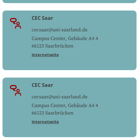
CEC Saar
cecsaar@uni-saarland.de
Campus Center, Gebäude A4 4
66123
Saarbrücken
Internetseite
CEC Saar
cecsaar@uni-saarland.de
Campus Center, Gebäude A4 4
66123
Saarbrücken
Internetseite