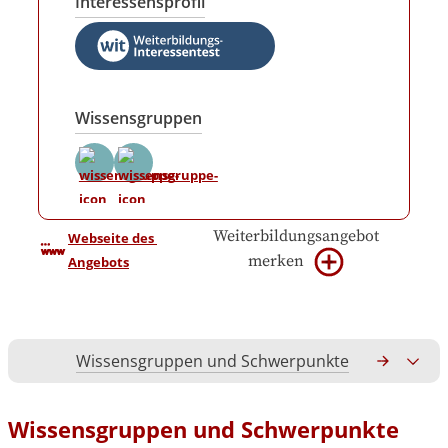
Interessensprofil
Wissensgruppen
Weiterbildungsangebot
Webseite des 
merken
Angebots
Wissensgruppen und Schwerpunkte
Gesamtko
Wissensgruppen und Schwerpunkte