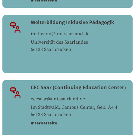
Weiterbildung Inklusive Pädagogik
inklusion@uni-saarland.de
Universität des Saarlandes
66123
Saarbrücken
CEC Saar (Continuing Education Center)
cecsaar@uni-saarland.de
Im Stadtwald, Campus Center, Geb. A4 4
66123
Saarbrücken
Internetseite