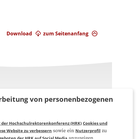
Download
zum Seitenanfang
rarbeitung von personenbezogenen
g der Hochschulrektorenkonferenz (HRK)
Cookies und
Folgen Sie uns
sowie ein
zu
ese Website zu verbessern
Nutzerprofil
anzuzeigen.
geboten der HRK auf Social Media