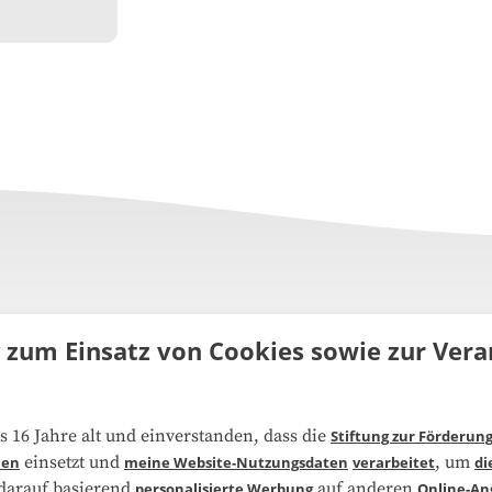
g zum Einsatz von Cookies sowie zur Ve
uns
FAQ
s 16 Jahre alt und einverstanden, dass die
Stiftung zur Förderun
einsetzt und
, um
ien
meine Website-Nutzungsdaten
verarbeitet
di
narbeit
Kooperationen
 darauf basierend
auf anderen
personalisierte Werbung
Online-An