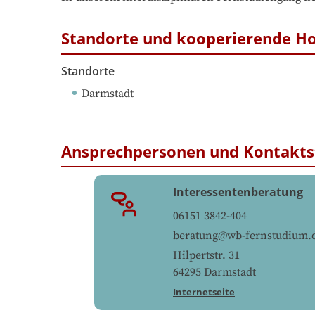
Standorte und kooperierende H
Standorte
Darmstadt
Ansprechpersonen und Kontakts
Interessentenberatung
06151 3842-404
beratung@wb-fernstudium.
Hilpertstr. 31
64295
Darmstadt
Internetseite