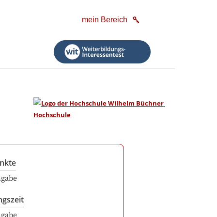
mein Bereich
nkte
ngabe
ngszeit
ngabe