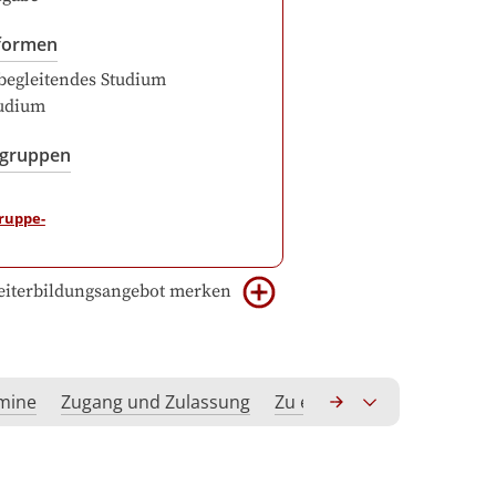
formen
begleitendes Studium
udium
sgruppen
iterbildungsangebot merken
rmine
Zugang und Zulassung
Zu erwerbende Kompeten