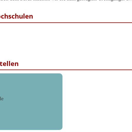
ochschulen
tellen
de