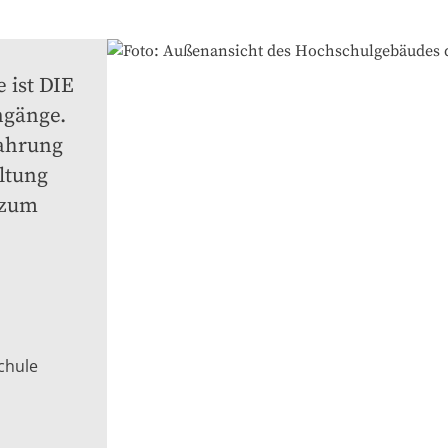
ist DIE 
gänge. 
ahrung 
ltung 
zum 
chule