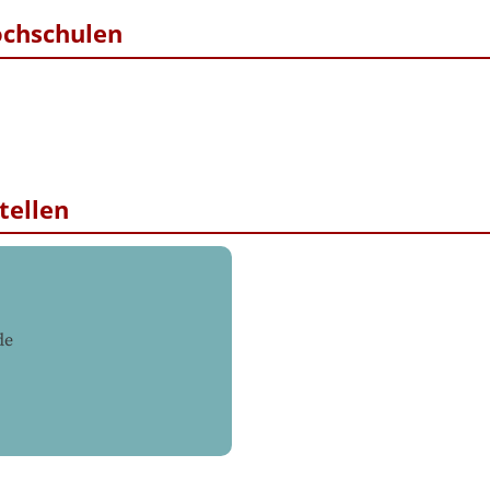
ochschulen
tellen
de