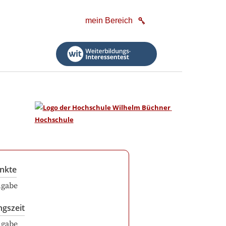
mein Bereich
nkte
ngabe
ngszeit
ngabe