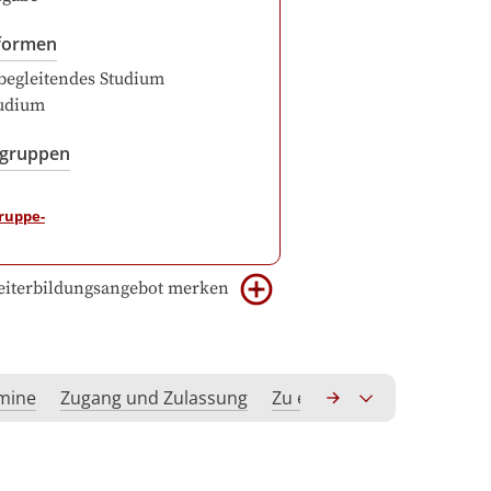
formen
begleitendes Studium
udium
sgruppen
iterbildungsangebot merken
rmine
Zugang und Zulassung
Zu erwerbende Kompeten