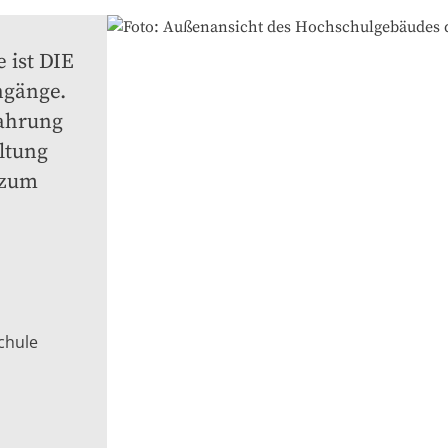
ist DIE 
gänge. 
ahrung 
ltung 
zum 
chule