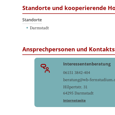
Standorte und kooperierende H
Standorte
Darmstadt
Ansprechpersonen und Kontakts
Interessentenberatung
06151 3842-404
beratung@wb-fernstudium.
Hilpertstr. 31
64295
Darmstadt
Internetseite