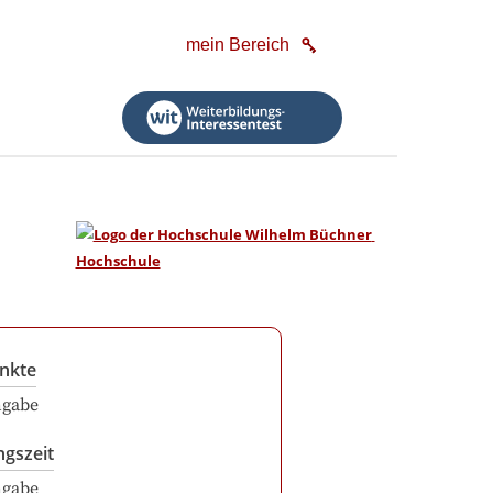
mein Bereich
nkte
ngabe
ngszeit
ngabe