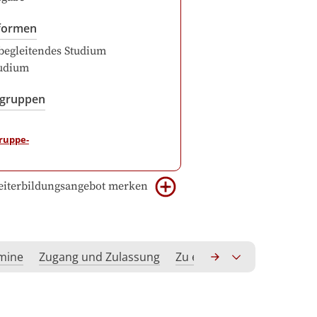
formen
begleitendes Studium
udium
sgruppen
iterbildungsangebot merken
rmine
Zugang und Zulassung
Zu erwerbende Kompeten