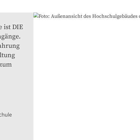
ist DIE 
gänge. 
ahrung 
ltung 
zum 
chule