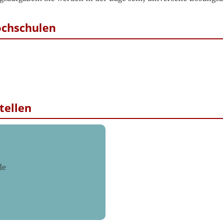
ochschulen
tellen
de