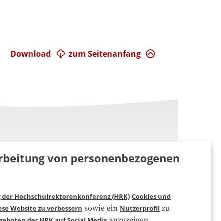
Download
zum Seitenanfang
rarbeitung von personenbezogenen
g der Hochschulrektorenkonferenz (HRK)
Cookies und
Folgen Sie uns
sowie ein
zu
ese Website zu verbessern
Nutzerprofil
anzuzeigen.
geboten der HRK auf Social Media