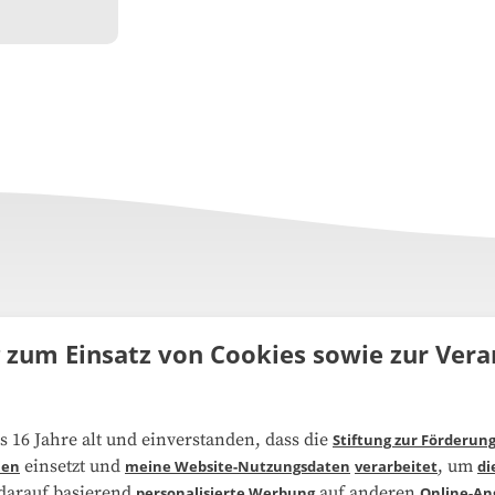
g zum Einsatz von Cookies sowie zur Ve
uns
FAQ
s 16 Jahre alt und einverstanden, dass die
Stiftung zur Förderun
einsetzt und
, um
ien
meine Website-Nutzungsdaten
verarbeitet
di
narbeit
Kooperationen
 darauf basierend
auf anderen
personalisierte Werbung
Online-An