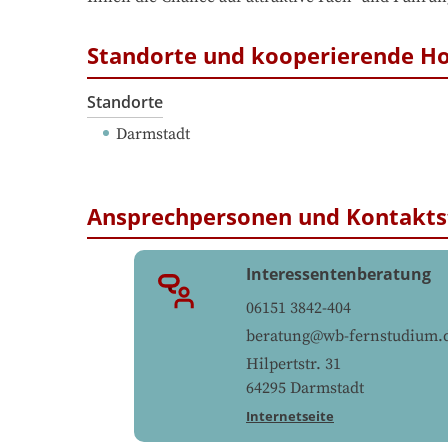
Standorte und kooperierende H
Standorte
Darmstadt
Ansprechpersonen und Kontakts
Interessentenberatung
06151 3842-404
beratung@wb-fernstudium.
Hilpertstr. 31
64295
Darmstadt
Internetseite