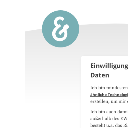
Einwilligun
Daten
Über 
Ich bin mindesten
ähnliche Technolog
Medie
erstellen, um mir
Ich bin auch dami
Daten
außerhalb des EWR
besteht u.a. das R