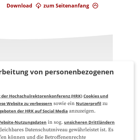
Download
zum Seitenanfang
rarbeitung von personenbezogenen
g der Hochschulrektorenkonferenz (HRK)
Cookies und
Folgen Sie uns
sowie ein
zu
ese Website zu verbessern
Nutzerprofil
anzuzeigen.
geboten der HRK auf Social Media
in sog.
ebsite-Nutzungsdaten
unsicheren Drittländern
eichbares Datenschutzniveau gewährleistet ist. Es
eifen können und die Betroffenenrechte