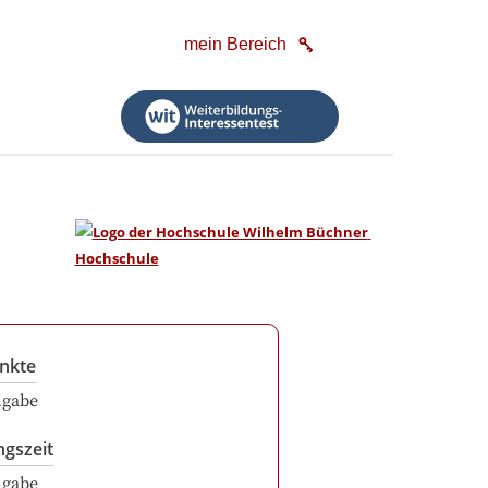
mein Bereich
nkte
ngabe
ngszeit
ngabe