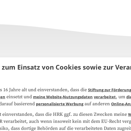
g zum Einsatz von Cookies sowie zur Ve
uns
FAQ
s 16 Jahre alt und einverstanden, dass die
Stiftung zur Förderun
einsetzt und
, um
ien
meine Website-Nutzungsdaten
verarbeitet
di
narbeit
Kooperationen
 darauf basierend
auf anderen
personalisierte Werbung
Online-An
t einverstanden, dass die HRK ggf. zu diesen Zwecken meine
W
schutzerklärung
Impressum
 verarbeitet, auch wenn insoweit kein mit dem EU-Recht vergl
isiko, dass dortige Behörden auf die verarbeiteten Daten zugr