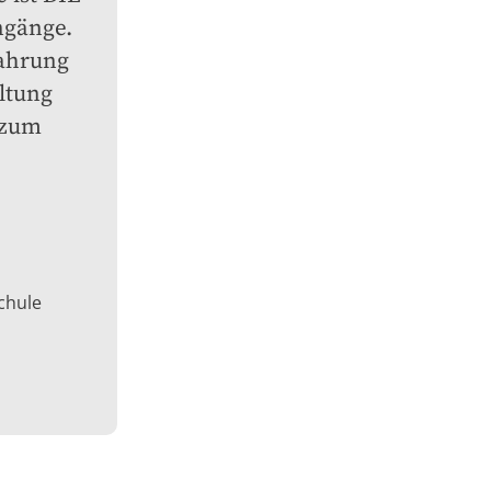
gänge. 
ahrung 
ltung 
zum 
chule