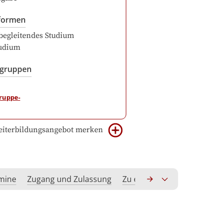
formen
begleitendes Studium
udium
sgruppen
iterbildungsangebot merken
rmine
Zugang und Zulassung
Zu erwerbende Kompeten