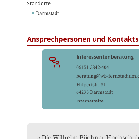
Standorte
Darmstadt
Ansprechpersonen und Kontakts
Interessentenberatung
06151 3842-404
beratung@wb-fernstudium.
Hilpertstr. 31
64295
Darmstadt
Internetseite
Die Wilhelm Büchner Hochschule 