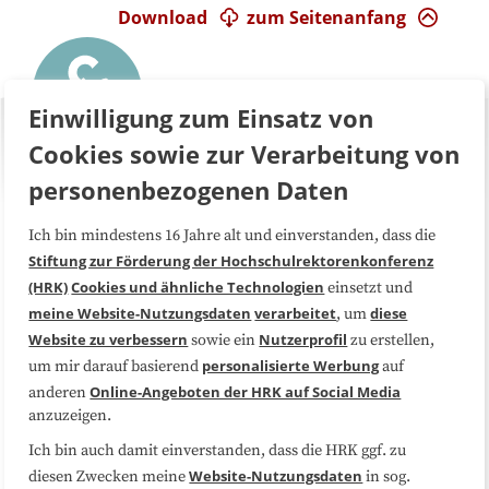
Download
zum Seitenanfang
Einwilligung zum Einsatz von
Cookies sowie zur Verarbeitung von
personenbezogenen Daten
Ich bin mindestens 16 Jahre alt und einverstanden, dass die
Über uns
FAQ
Stiftung zur Förderung der Hochschulrektorenkonferenz
(HRK)
Cookies und ähnliche Technologien
einsetzt und
Medienarbeit
Kooperationen
meine Website-Nutzungsdaten
verarbeitet
diese
, um
Website zu verbessern
Nutzerprofil
sowie ein
zu erstellen,
Datenschutzerklärung
Impressum
personalisierte Werbung
um mir darauf basierend
auf
Online-Angeboten der HRK auf Social Media
anderen
anzuzeigen.
Sitemap
Cookie-Center
Ich bin auch damit einverstanden, dass die HRK ggf. zu
Website-Nutzungsdaten
diesen Zwecken meine
in sog.
Folgen Sie uns