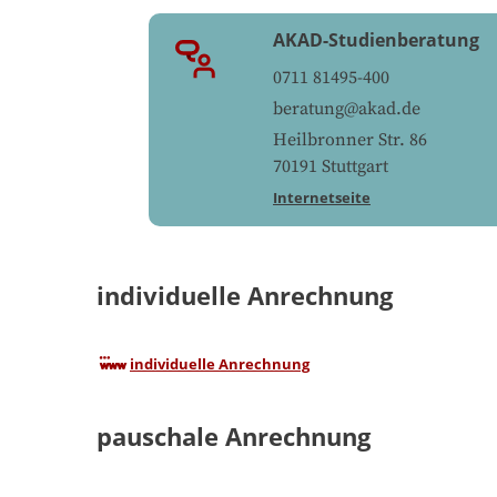
AKAD-Studienberatung
0711 81495-400
beratung@akad.de
Heilbronner Str. 86
70191
Stuttgart
Internetseite
individuelle Anrechnung
individuelle Anrechnung
pauschale Anrechnung