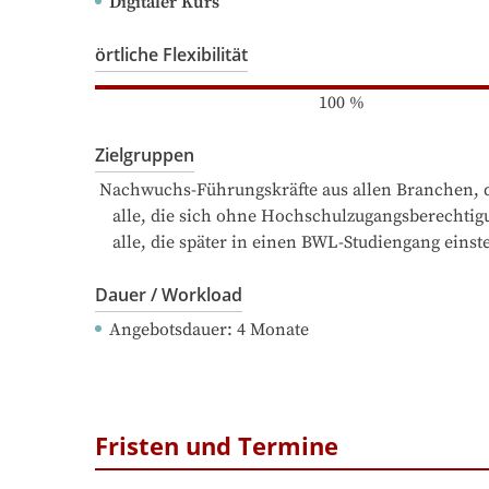
Digitaler Kurs
örtliche Flexibilität
100
%
Zielgruppen
 Nachwuchs-Führungskräfte aus allen Branchen, die Grundlagenwissen auf Bachelor-Niveau im Bereich Betriebswirtschaft erwerben möchten

    alle, die sich ohne Hochschulzugangsberechtigung betriebswirtschaftliche Kenntnisse auf Hochschulniveau aneignen möchten

    alle, die später in einen BWL-Studiengang ein
Dauer / Workload
Angebotsdauer
: 
4
Monate
Fristen und Termine