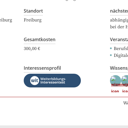
Standort
nächste
eiburg
Freiburg
abhängi
bei der 
Gesamtkosten
Veranst
300,00 €
Berufs
Digital
Interessensprofil
Wissen
We