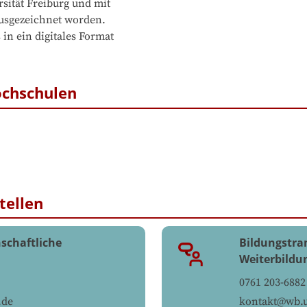
sgezeichnet worden. 

 ein digitales Format 

ochschulen
tellen
nschaftliche
Bildungstra
Weiterbildu
0761 203-6882
.de
kontakt@wb.u