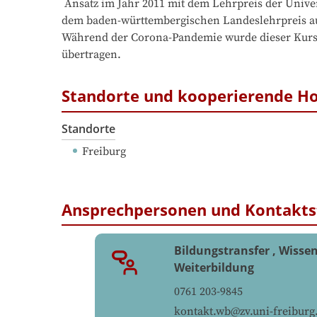
 Ansatz im Jahr 2011 mit dem Lehrpreis der Universität Freiburg und mit 

dem baden-württembergischen Landeslehrpreis au
Während der Corona-Pandemie wurde dieser Kurs in
übertragen.
Standorte und kooperierende H
Standorte
Freiburg
Ansprechpersonen und Kontakts
Bildungstransfer , Wisse
Weiterbildung
0761 203-9845
kontakt.wb@zv.uni-freiburg