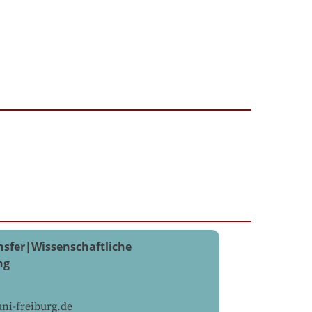
nsfer|Wissenschaftliche
ng
ni-freiburg.de