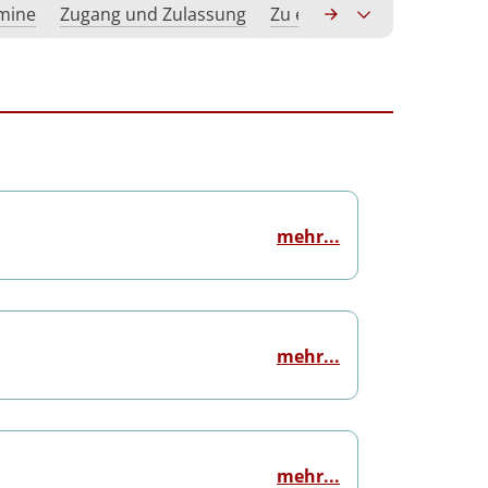
rmine
Zugang und Zulassung
Zu erwerbende Kompeten
mehr...
mehr...
mehr...