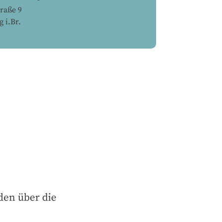
traße 9
 i.Br.
den über die 