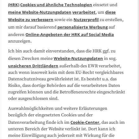
(HRK)
Cookies und ähnliche Technologien
einsetzt und
Medienarbeit
Kooperationen
meine Website-Nutzungsdaten
verarbeitet
diese
, um
Website zu verbessern
Nutzerprofil
sowie ein
zu erstellen,
Datenschutzerklärung
Impressum
personalisierte Werbung
um mir darauf basierend
auf
Online-Angeboten der HRK auf Social Media
anderen
anzuzeigen.
Sitemap
Cookie-Center
Ich bin auch damit einverstanden, dass die HRK ggf. zu
Website-Nutzungsdaten
diesen Zwecken meine
in sog.
Folgen Sie uns
unsicheren Drittländern
außerhalb des EWR verarbeitet,
auch wenn insoweit kein mit dem EU-Recht vergleichbares
Datenschutzniveau gewährleistet ist. Es besteht u.a. das
Risiko, dass dortige Behörden auf die verarbeiteten Daten
zugreifen können und die Betroffenenrechte eingeschränkt
oder ausgeschlossen sind.
Auswahlmöglichkeiten und weitere Erläuterungen
bezüglich der eingesetzten Cookies und der
Cookie-Center
Datenverarbeitung finde ich im
, das auch im
unteren Bereich der Website verlinkt ist. Dort kann ich
meine Einwilligung auch jederzeit mit Wirkung für die