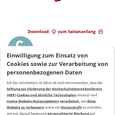
Download
zum Seitenanfang
Einwilligung zum Einsatz von
Cookies sowie zur Verarbeitung von
personenbezogenen Daten
Ich bin mindestens 16 Jahre alt und einverstanden, dass die
Über uns
FAQ
Stiftung zur Förderung der Hochschulrektorenkonferenz
(HRK)
Cookies und ähnliche Technologien
einsetzt und
Medienarbeit
Kooperationen
meine Website-Nutzungsdaten
verarbeitet
diese
, um
Website zu verbessern
Nutzerprofil
sowie ein
zu erstellen,
Datenschutzerklärung
Impressum
personalisierte Werbung
um mir darauf basierend
auf