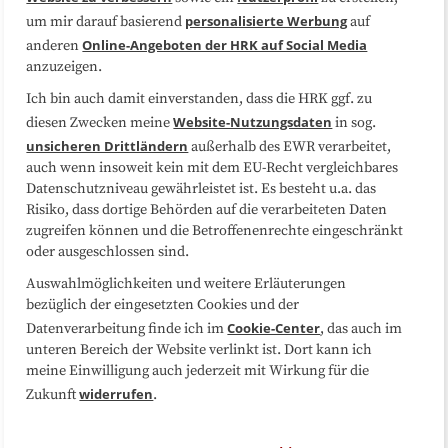
Datenschutzerklärung
Impressum
personalisierte Werbung
um mir darauf basierend
auf
Online-Angeboten der HRK auf Social Media
anderen
anzuzeigen.
Sitemap
Cookie-Center
Ich bin auch damit einverstanden, dass die HRK ggf. zu
Website-Nutzungsdaten
diesen Zwecken meine
in sog.
Folgen Sie uns
unsicheren Drittländern
außerhalb des EWR verarbeitet,
auch wenn insoweit kein mit dem EU-Recht vergleichbares
Datenschutzniveau gewährleistet ist. Es besteht u.a. das
Risiko, dass dortige Behörden auf die verarbeiteten Daten
zugreifen können und die Betroffenenrechte eingeschränkt
oder ausgeschlossen sind.
Auswahlmöglichkeiten und weitere Erläuterungen
bezüglich der eingesetzten Cookies und der
Cookie-Center
Datenverarbeitung finde ich im
, das auch im
unteren Bereich der Website verlinkt ist. Dort kann ich
meine Einwilligung auch jederzeit mit Wirkung für die
widerrufen
Zukunft
.