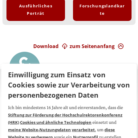
Ausführliches
Forschungslandkar
Porträt
te
Download
zum Seitenanfang
Einwilligung zum Einsatz von
Cookies sowie zur Verarbeitung von
personenbezogenen Daten
Ich bin mindestens 16 Jahre alt und einverstanden, dass die
Über uns
FAQ
Stiftung zur Förderung der Hochschulrektorenkonferenz
(HRK)
Cookies und ähnliche Technologien
einsetzt und
Medienarbeit
Kooperationen
meine Website-Nutzungsdaten
verarbeitet
diese
, um
Website zu verbessern
Nutzerprofil
sowie ein
zu erstellen,